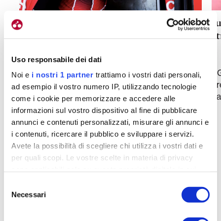
Rota, problemi alle spalle. E’ pronto a
Ju
buttarsi nella mischia
st
min
Filippo Lorenzon
19-05-2026
4
Uso responsabile dei dati
Fughe, esperienza e voglia di rilancio: Lorenzo
Il
Noi e
i nostri 1 partner
trattiamo i vostri dati personali,
Rota si racconta dopo aver superato i problemi
pr
ad esempio il vostro numero IP, utilizzando tecnologie
fisici. Al Giro è il regista della Lotto-Intermarché
da
come i cookie per memorizzare e accedere alle
informazioni sul vostro dispositivo al fine di pubblicare
annunci e contenuti personalizzati, misurare gli annunci e
i contenuti, ricercare il pubblico e sviluppare i servizi.
Avete la possibilità di scegliere chi utilizza i vostri dati e
per quali scopi. Le vostre scelte in materia di privacy
Leggi anche
sono applicabili solo su questa proprietà digitale in cui
avete effettuato le vostre scelte. È possibile modificare o
Selezione
revocare il proprio consenso in qualsiasi momento dalla
Necessari
del
Dichiarazione sui cookie o facendo clic sull'icona di
consenso
.focus
attivazione della privacy.