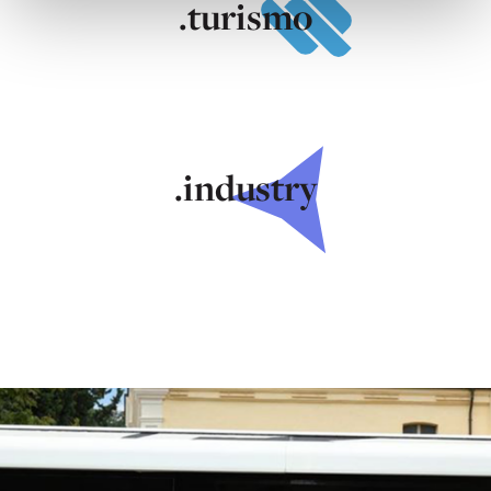
.turismo
.industry