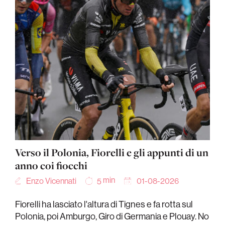
Verso il Polonia, Fiorelli e gli appunti di un
anno coi fiocchi
min
Enzo Vicennati
01-08-2026
5
Fiorelli ha lasciato l'altura di Tignes e fa rotta sul
Polonia, poi Amburgo, Giro di Germania e Plouay. No