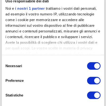
Uso responsabile dei dati
Noi e
i nostri 1 partner
trattiamo i vostri dati personali,
ad esempio il vostro numero IP, utilizzando tecnologie
come i cookie per memorizzare e accedere alle
informazioni sul vostro dispositivo al fine di pubblicare
annunci e contenuti personalizzati, misurare gli annunci e
i contenuti, ricercare il pubblico e sviluppare i servizi.
Avete la possibilità di scegliere chi utilizza i vostri dati e
per quali scopi. Le vostre scelte in materia di privacy
sono applicabili solo su questa proprietà digitale in cui
avete effettuato le vostre scelte. È possibile modificare o
Selezione
revocare il proprio consenso in qualsiasi momento dalla
Necessari
del
Dichiarazione sui cookie o facendo clic sull'icona di
consenso
Dalla Spagna riparte il 2026 di Scaroni,
attivazione della privacy.
con l’azzurro sullo sfondo
Preferenze
min
Gabriele Gentili
05-08-2026
Approfondisci come vengono elaborati i tuoi dati personali
5
e imposta le tue preferenze nella
sezione dettagli
. Puoi
Statistiche
Appena rientrato dopo due mesi di assenza dalle
modificare o ritirare il tuo consenso in qualsiasi momento
gare, Cristian Scaroni ha subito riassaporato il
dalla Dichiarazione sui cookie.