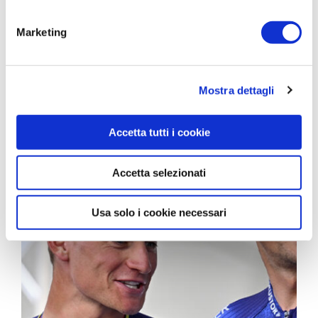
Marketing
Mostra dettagli
Giro Women a Ca’ del Poggio: il racconto
di Soraya Paladin
Accetta tutti i cookie
min
Enzo Vicennati
18-06-2026
4
Accetta selezionati
Usa solo i cookie necessari