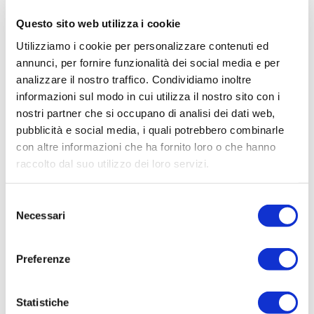
Questo sito web utilizza i cookie
Utilizziamo i cookie per personalizzare contenuti ed
annunci, per fornire funzionalità dei social media e per
analizzare il nostro traffico. Condividiamo inoltre
informazioni sul modo in cui utilizza il nostro sito con i
Evenepoel: i suoi valori, il nuovo coach e
nostri partner che si occupano di analisi dei dati web,
un video a sorpresa
pubblicità e social media, i quali potrebbero combinarle
con altre informazioni che ha fornito loro o che hanno
min
Enzo Vicennati
19-06-2026
6
raccolto dal suo utilizzo dei loro servizi.
Selezione
Necessari
del
consenso
Preferenze
Statistiche