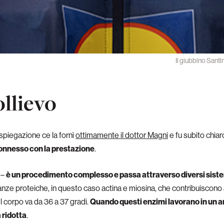
Il giubbino Santi
ollievo
 spiegazione ce la fornì
ottimamente il dottor Magni
e fu subito chia
connesso con la prestazione
.
 –
è un procedimento complesso e passa attraverso diversi sist
nze proteiche, in questo caso actina e miosina, che contribuiscono al
 corpo va da 36 a 37 gradi.
Quando questi enzimi lavorano in un a
 ridotta
.