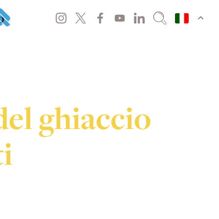
o
del ghiaccio
i