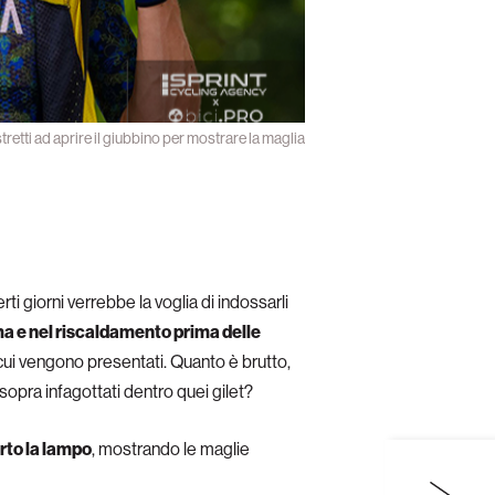
tretti ad aprire il giubbino per mostrare la maglia
ti giorni verrebbe la voglia di indossarli
rma e nel riscaldamento prima delle
 cui vengono presentati. Quanto è brutto,
à sopra infagottati dentro quei gilet?
erto la lampo
, mostrando le maglie