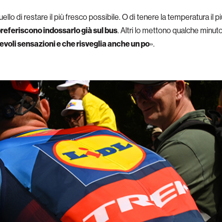
llo di restare il più fresco possibile. O di tenere la temperatura il pi
preferiscono indossarlo già sul bus
. Altri lo mettono qualche minut
evoli sensazioni e che risveglia anche un po
».