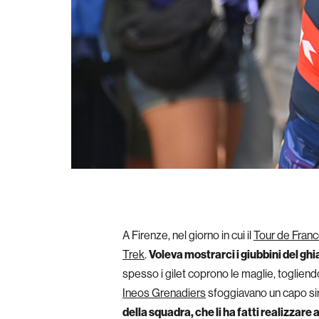
A Firenze, nel giorno in cui il
Tour de Fran
Trek
.
Voleva mostrarci i giubbini del ghi
spesso i gilet coprono le maglie, togliendo 
Ineos Grenadiers
sfoggiavano un capo simi
della squadra, che li ha fatti realizzare 