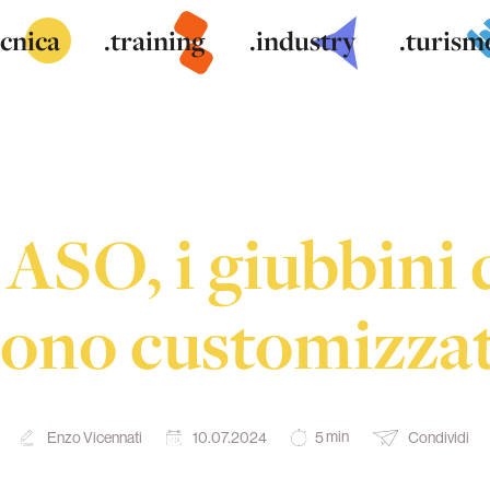
ecnica
.training
.industry
.turism
 ASO, i giubbini 
sono customizzat
min
Enzo Vicennati
10.07.2024
Condividi
5