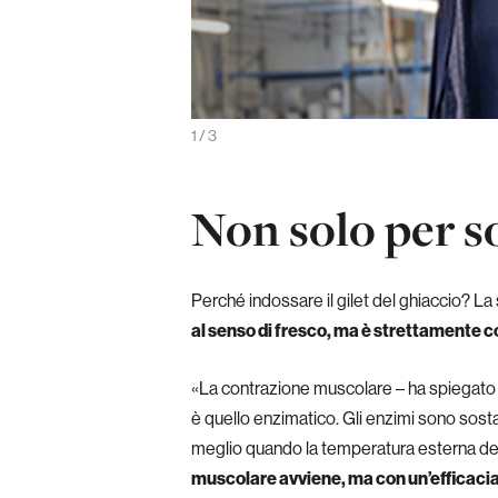
che per inserire i panetti gelati
1
/
3
Non solo per s
Perché indossare il gilet del ghiaccio? La
al senso di fresco, ma è strettamente 
«La contrazione muscolare – ha spiegato
è quello enzimatico. Gli enzimi sono sosta
meglio quando la temperatura esterna del
muscolare avviene, ma con un’efficacia