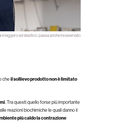
ni è leggero ed elastico: passa anche inosservato
ro che
il sollievo prodotto non è limitato
emi
. Tra questi quello forse più importante
le reazioni biochimiche le quali danno il
mbiente più caldo la contrazione