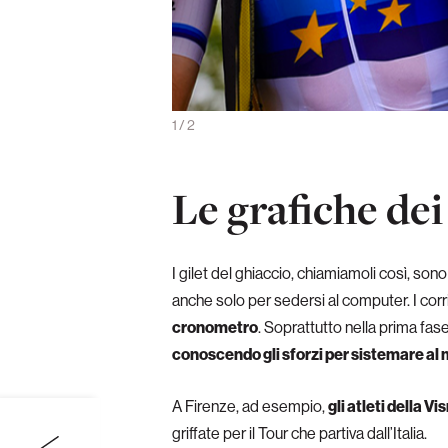
k è il team ad averli realizzati
1
/
2
Le grafiche de
I gilet del ghiaccio, chiamiamoli così, son
anche solo per sedersi al computer. I corr
cronometro
. Soprattutto nella prima fas
conoscendo gli sforzi per sistemare al m
A Firenze, ad esempio,
gli atleti della 
griffate per il Tour che partiva dall’Italia.