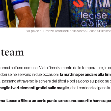
Sul palco di Firenze, i corridori della Visma-Lease a Bike cos
i team
o ormai nell’uso comune. Visto l’innalzamento delle temperature, in cer
idori se ne servono in due occasioni:
la mattina per andare alla fi
e, passano attraverso le schiere dei tifosi e poi salgono sul palco su
eglio i vari elementi grafici sulle maglie
, che i corridori salgano l
Visma-Lease a Bike a un certo punto se ne sono accorti e hanno ap