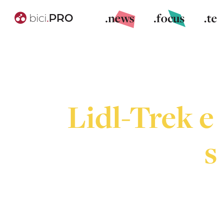
.news
.focus
.t
Lidl-Trek e