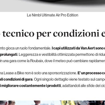
Le Nimbl Ultimate Air Pro Edition
tecnico per condizioni 
ento gioca un ruolo fondamentale.
I capi utilizzati da Van Aert sono
 prolungati
. Leggerezza e vestibilità ottimizzata permettono di ridurr
 in una gara come la Roubaix, dove il meteo può cambiare rapidamente
sma Lease a Bike non è solo una sponsorizzazione.
E’ un processo c
ali condizioni di gara
. Ogni singolo dettaglio viene testato sul ca
 migliorare costantemente i prodotti
, adattandoli alle sfide del c