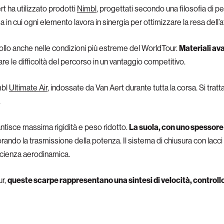
t ha utilizzato prodotti
Nimbl
, progettati secondo una filosofia di 
a in cui ogni elemento lavora in sinergia per ottimizzare la resa dell’a
rollo anche nelle condizioni più estreme del WorldTour.
Materiali ava
e le difficoltà del percorso in un vantaggio competitivo.
mbl
Ultimate Air
, indossate da Van Aert durante tutta la corsa. Si tratt
.
ntisce massima rigidità e peso ridotto.
La suola, con uno spessore
iorando la trasmissione della potenza. Il sistema di chiusura con lacc
fficienza aerodinamica.
ur,
queste scarpe rappresentano una sintesi di velocità, controllo