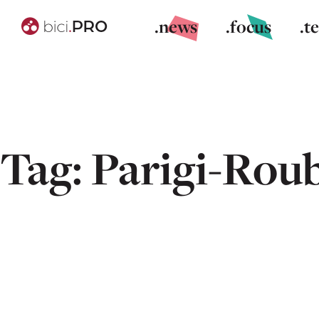
.news
.focus
.t
Tag:
Parigi-Rou
Van Aert,