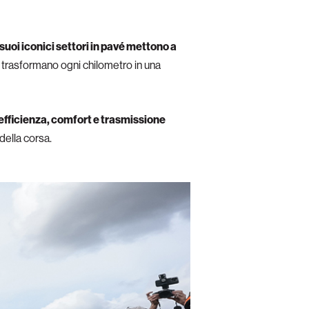
 suoi iconici settori in pavé mettono a
nza trasformano ogni chilometro in una
efficienza, comfort e trasmissione
della corsa.