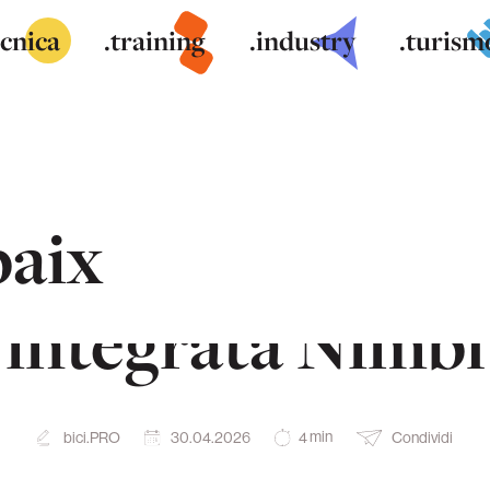
ecnica
.training
.industry
.turism
baix
 la Roubaix e la 
integrata Nimbl
min
bici.PRO
30.04.2026
Condividi
4