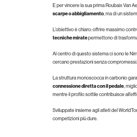
E per vincere la sua prima Roubaix Van Aer
scarpe o abbigliamento
, ma di un sistem
L’obiettivo è chiaro: offrire massimo cont
tecniche mirate
permettono di trasformar
Al centro di questo sistema ci sono le Ni
cercano prestazioni senza compromessi
La struttura monoscocca in carbonio gara
connessione diretta con il pedale
, migl
mentre il profilo sottile contribuisce all’e
Sviluppate insieme agli atleti del WorldTo
competizioni più dure.