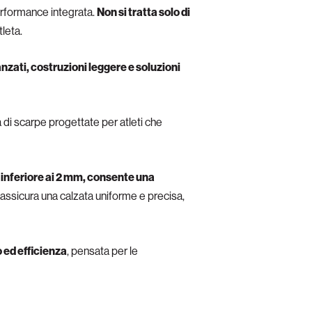
performance integrata.
Non si tratta solo di
tleta.
nzati, costruzioni leggere e soluzioni
a di scarpe progettate per atleti che
 inferiore ai 2 mm, consente una
i assicura una calzata uniforme e precisa,
 ed efficienza
, pensata per le