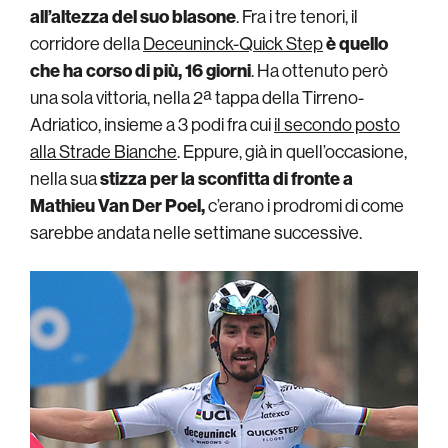
all’altezza del suo blasone
. Fra i tre tenori, il
corridore della
Deceuninck-Quick Step
è quello
che ha corso di più, 16 giorni
. Ha ottenuto però
una sola vittoria, nella 2ª tappa della Tirreno-
Adriatico, insieme a 3 podi fra cui
il secondo posto
alla Strade Bianche
. Eppure, già in quell’occasione,
nella sua
stizza per la sconfitta di fronte a
Mathieu Van Der Poel,
c’erano i prodromi di come
sarebbe andata nelle settimane successive.