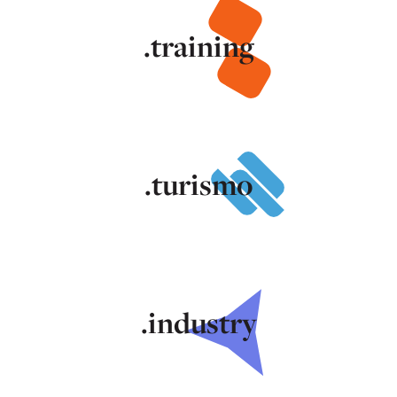
.training
.turismo
.industry