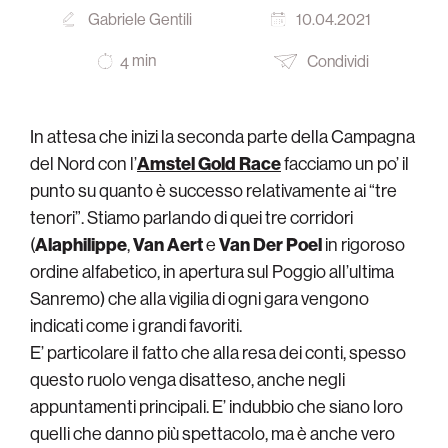
Gabriele Gentili
10.04.2021
min
Condividi
4
In attesa che inizi la seconda parte della Campagna
del Nord con l’
Amstel Gold Race
facciamo un po’ il
punto su quanto è successo relativamente ai “tre
tenori”. Stiamo parlando di quei tre corridori
(
Alaphilippe
,
Van Aert
e
Van Der Poel
in rigoroso
ordine alfabetico, in apertura sul Poggio all’ultima
Sanremo) che alla vigilia di ogni gara vengono
indicati come i grandi favoriti.
E’ particolare il fatto che alla resa dei conti, spesso
questo ruolo venga disatteso, anche negli
appuntamenti principali. E’ indubbio che siano loro
quelli che danno più spettacolo, ma è anche vero