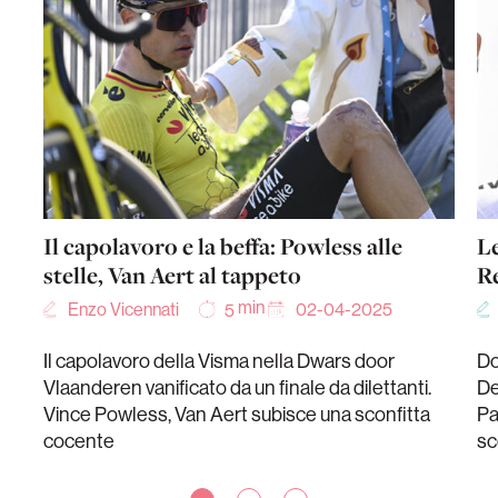
Il capolavoro e la beffa: Powless alle
Le
stelle, Van Aert al tappeto
Re
min
Enzo Vicennati
02-04-2025
5
Il capolavoro della Visma nella Dwars door
Do
Vlaanderen vanificato da un finale da dilettanti.
De
Vince Powless, Van Aert subisce una sconfitta
Pa
cocente
sc