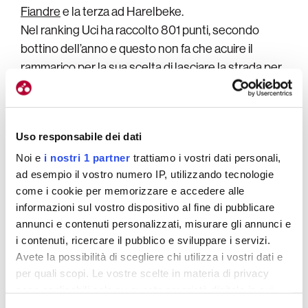
Fiandre
e la terza ad Harelbeke.
Nel ranking Uci ha raccolto 801 punti, secondo
bottino dell’anno e questo non fa che acuire il
rammarico per la sua scelta di lasciare la strada per
iniziare la preparazione per le
Olimpiadi di Mtb
.
Lo
rivedremo al Giro di Svizzera e poi al Tour
, ma
sempre pensando al fuoristrada.
Uso responsabile dei dati
Noi e
i nostri 1 partner
trattiamo i vostri dati personali,
ad esempio il vostro numero IP, utilizzando tecnologie
come i cookie per memorizzare e accedere alle
informazioni sul vostro dispositivo al fine di pubblicare
annunci e contenuti personalizzati, misurare gli annunci e
i contenuti, ricercare il pubblico e sviluppare i servizi.
Avete la possibilità di scegliere chi utilizza i vostri dati e
per quali scopi. Le vostre scelte in materia di privacy
sono applicabili solo su questa proprietà digitale in cui
avete effettuato le vostre scelte. È possibile modificare o