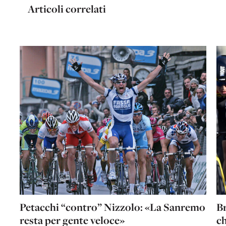
Articoli correlati
Petacchi “contro” Nizzolo: «La Sanremo
Br
resta per gente veloce»
ch