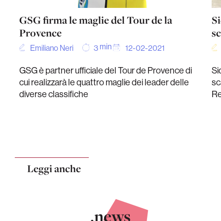
GSG firma le maglie del Tour de la
Si
Provence
sc
min
Emiliano Neri
12-02-2021
3
GSG è partner ufficiale del Tour de Provence di
Si
cui realizzarà le quattro maglie dei leader delle
sc
diverse classifiche
Re
Leggi anche
.news