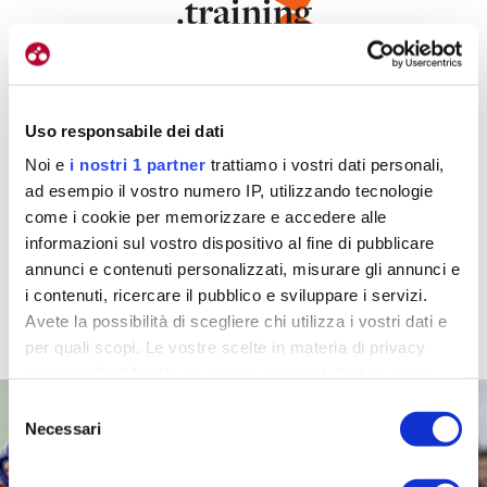
.training
Uso responsabile dei dati
Noi e
i nostri 1 partner
trattiamo i vostri dati personali,
.turismo
ad esempio il vostro numero IP, utilizzando tecnologie
come i cookie per memorizzare e accedere alle
informazioni sul vostro dispositivo al fine di pubblicare
annunci e contenuti personalizzati, misurare gli annunci e
i contenuti, ricercare il pubblico e sviluppare i servizi.
Avete la possibilità di scegliere chi utilizza i vostri dati e
per quali scopi. Le vostre scelte in materia di privacy
sono applicabili solo su questa proprietà digitale in cui
avete effettuato le vostre scelte. È possibile modificare o
Selezione
revocare il proprio consenso in qualsiasi momento dalla
Necessari
del
Dichiarazione sui cookie o facendo clic sull'icona di
consenso
attivazione della privacy.