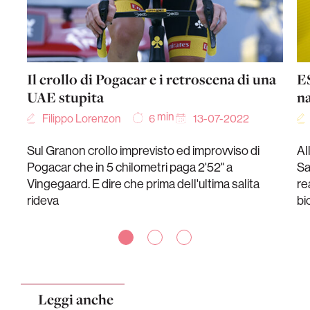
Il crollo di Pogacar e i retroscena di una
ES
UAE stupita
na
min
Filippo Lorenzon
13-07-2022
6
Sul Granon crollo imprevisto ed improvviso di
Al
Pogacar che in 5 chilometri paga 2'52" a
Sa
Vingegaard. E dire che prima dell'ultima salita
re
rideva
bi
Leggi anche