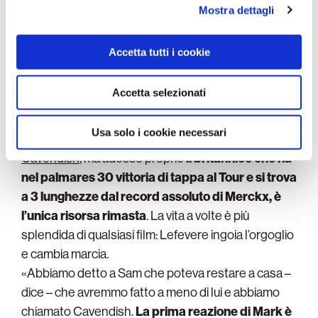
analizzare il nostro traffico. Condividiamo inoltre
Mostra dettagli
informazioni sul modo in cui utilizza il nostro sito con i
nostri partner che si occupano di analisi dei dati web,
Con uno come Lefevere il tira e molla non può
Accetta tutti i cookie
pubblicità e social media, i quali potrebbero combinarle
durare in eterno, ma di fatto
la squadra che punta
con altre informazioni che ha fornito loro o che hanno
forte su Alaphilippe per la classifica, si ritrova
raccolto dal suo utilizzo dei loro servizi.
Accetta selezionati
alla vigilia del Tour senza un velocista
. Nessuno
dimentica il tono fra l’ironico e l’irriverente con cui
Usa solo i cookie necessari
durante il Giro
il team manager ha parlato di
Cavendish
, ma adesso proprio
il britannico che ha
nel palmares 30 vittoria di tappa al Tour e si trova
a 3 lunghezze dal record assoluto di Merckx, è
l’unica risorsa rimasta
. La vita a volte è più
splendida di qualsiasi film: Lefevere ingoia l’orgoglio
e cambia marcia.
«Abbiamo detto a Sam che poteva restare a casa –
dice – che avremmo fatto a meno di lui e abbiamo
chiamato Cavendish.
La prima reazione di Mark è