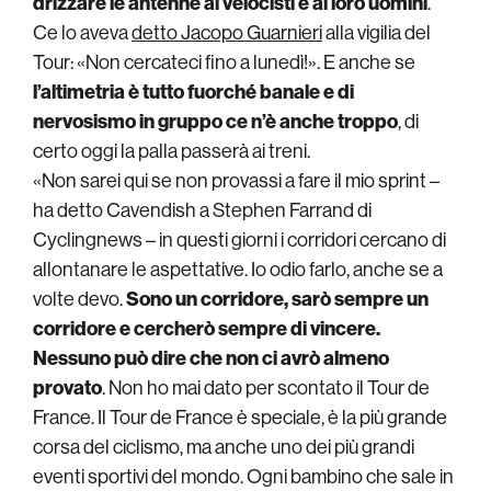
drizzare le antenne ai velocisti e ai loro uomini
.
Ce lo aveva
detto Jacopo Guarnieri
alla vigilia del
Tour: «Non cercateci fino a lunedì!». E anche se
l’altimetria è tutto fuorché banale e di
nervosismo in gruppo ce n’è anche troppo
, di
certo oggi la palla passerà ai treni.
«Non sarei qui se non provassi a fare il mio sprint –
ha detto Cavendish a Stephen Farrand di
Cyclingnews – in questi giorni i corridori cercano di
allontanare le aspettative. Io odio farlo, anche se a
volte devo.
Sono un corridore, sarò sempre un
corridore e cercherò sempre di vincere.
Nessuno può dire che non ci avrò almeno
provato
. Non ho mai dato per scontato il Tour de
France. Il Tour de France è speciale, è la più grande
corsa del ciclismo, ma anche uno dei più grandi
eventi sportivi del mondo. Ogni bambino che sale in