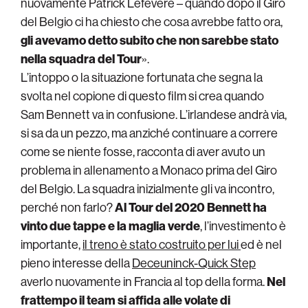
nuovamente Patrick Lefevere – quando dopo il Giro
del Belgio ci ha chiesto che cosa avrebbe fatto ora,
gli avevamo detto subito che non sarebbe stato
nella squadra del Tour
».
L’intoppo o la situazione fortunata che segna la
svolta nel copione di questo film si crea quando
Sam Bennett va in confusione. L’irlandese andrà via,
si sa da un pezzo, ma anziché continuare a correre
come se niente fosse, racconta di aver avuto un
problema in allenamento a Monaco prima del Giro
del Belgio. La squadra inizialmente gli va incontro,
perché non farlo?
Al Tour del 2020 Bennett ha
vinto due tappe e la maglia verde
, l’investimento è
importante,
il treno è stato costruito per lui
ed è nel
pieno interesse della
Deceuninck-Quick Step
averlo nuovamente in Francia al top della forma.
Nel
frattempo il team si affida alle volate di