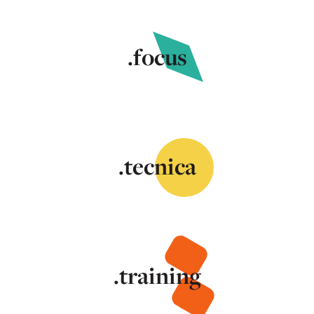
.focus
.tecnica
.training