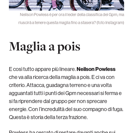
Neilson Powless è per ora il leder della classifica dei Gpm, ma
riuscirà a tenere questa maglia fino a stasera? (foto Instagram)
Maglia a pois
E così tutto appare più lineare.
Neilson Powless
che va alla ricerca della maglia a pois. E ci va con
criterio. Attacca, guadagna terreno e una volta
agguantati tutti i punti dei Gpm necessari si ferma e
si fa riprendere dal gruppo per non sprecare
energie. Con l’incredulità del suo compagno di fuga.
Questa è storia della terza frazione.
Powless ha cercato di restare davanti anche sui