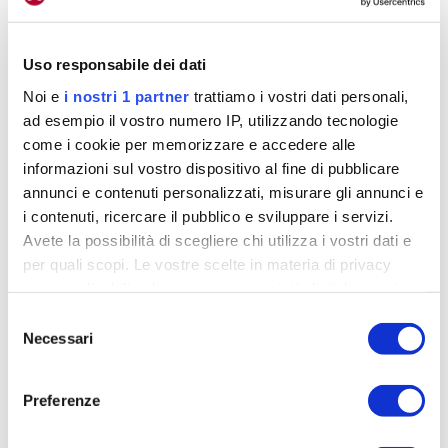
Uso responsabile dei dati
Noi e
i nostri 1 partner
trattiamo i vostri dati personali,
ad esempio il vostro numero IP, utilizzando tecnologie
come i cookie per memorizzare e accedere alle
informazioni sul vostro dispositivo al fine di pubblicare
annunci e contenuti personalizzati, misurare gli annunci e
i contenuti, ricercare il pubblico e sviluppare i servizi.
Avete la possibilità di scegliere chi utilizza i vostri dati e
per quali scopi. Le vostre scelte in materia di privacy
sono applicabili solo su questa proprietà digitale in cui
avete effettuato le vostre scelte. È possibile modificare o
Selezione
revocare il proprio consenso in qualsiasi momento dalla
Necessari
del
Dichiarazione sui cookie o facendo clic sull'icona di
consenso
attivazione della privacy.
Preferenze
Approfondisci come vengono elaborati i tuoi dati personali
Da Bettiol ci si attendono grandi cose. Il toscano sta correndo bene