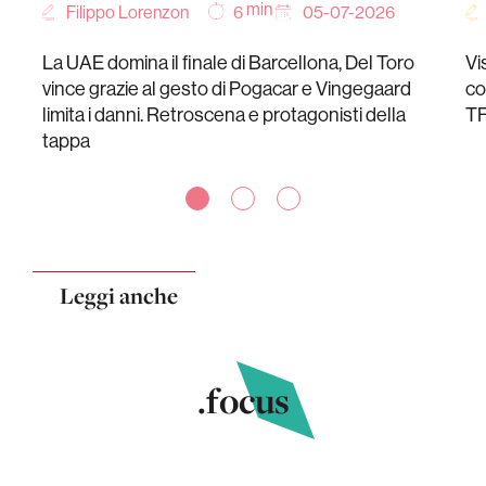
min
Filippo Lorenzon
05-07-2026
6
La UAE domina il finale di Barcellona, Del Toro
Vi
vince grazie al gesto di Pogacar e Vingegaard
co
limita i danni. Retroscena e protagonisti della
TF
tappa
Leggi anche
.focus