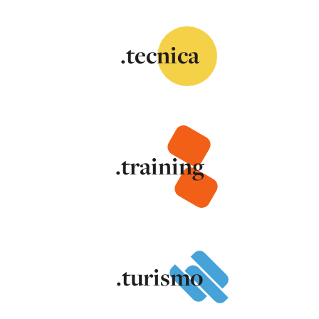
.tecnica
.training
.turismo