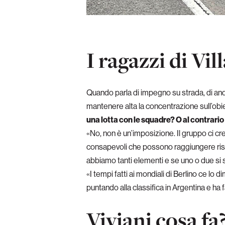
I ragazzi di Vil
Quando parla di impegno su strada, di andar
mantenere alta la concentrazione sull’obie
una lotta con le squadre? O al contrario
«No, non è un’imposizione. Il gruppo ci cr
consapevoli che possono raggiungere risu
abbiamo tanti elementi e se uno o due si 
«I tempi fatti ai mondiali di Berlino ce lo 
puntando alla classifica in Argentina e ha 
Viviani cosa fa