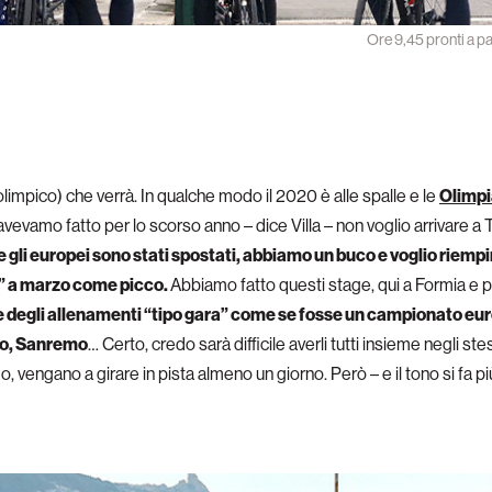
Ore 9,45 pronti a pa
(olimpico) che verrà. In qualche modo il 2020 è alle spalle e le
Olimpi
evamo fatto per lo scorso anno – dice Villa – non voglio arrivare a 
e gli europei sono stati spostati, abbiamo un buco e voglio riempi
e” a marzo come picco.
Abbiamo fatto questi stage, qui a Formia e p
 fare degli allenamenti “tipo gara” come se fosse un campionato eu
no, Sanremo
… Certo, credo sarà difficile averli tutti insieme negli st
 vengano a girare in pista almeno un giorno. Però – e il tono si fa più 