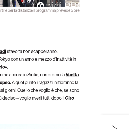
rtire per la distanza: il programma prevede 5 ore
adi
stavolta non scapperanno.
Tokyo con un anno e mezzo d’inattività in
rlo».
rima ancora in Sicilia, correremo la
Vuelta
ropeo.
A quel punto i ragazzi inizieranno la
essi giorni. Quello che voglio è che, se sono
deciso – voglio averli tutti dopo il
Giro