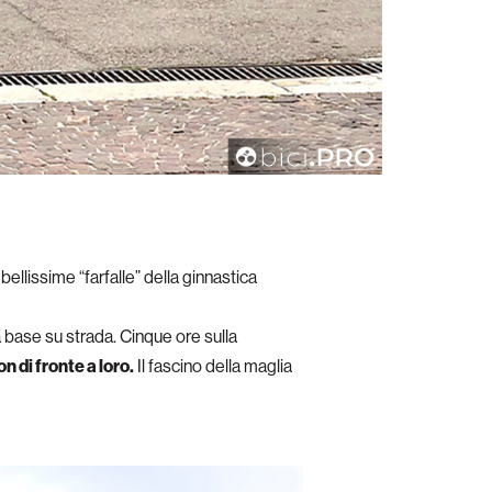
 bellissime “farfalle” della ginnastica
a base su strada. Cinque ore sulla
n di fronte a loro.
Il fascino della maglia