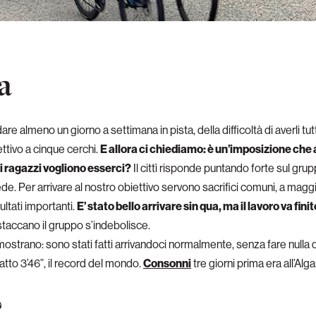
la
e almeno un giorno a settimana in pista, della difficoltà di averli tut
ttivo a cinque cerchi.
E allora ci chiediamo: è un’imposizione che ar
 i ragazzi vogliono esserci?
Il cittì risponde puntando forte sul grup
ede. Per arrivare al nostro obiettivo servono sacrifici comuni, a mag
ltati importanti.
E’ stato bello arrivare sin qua, ma il lavoro va finit
staccano il gruppo s’indebolisce.
dimostrano: sono stati fatti arrivandoci normalmente, senza fare nulla 
fatto 3’46”, il record del mondo.
Consonni
tre giorni prima era all’Alga
?