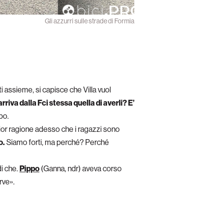
Gli azzurri sulle strade di Formia
ti assieme, si capisce che Villa vuol
riva dalla Fci stessa quella di averli? E’
po.
gior ragione adesso che i ragazzi sono
o.
Siamo forti, ma perché? Perché
di che.
Pippo
(Ganna, ndr) aveva corso
rve».