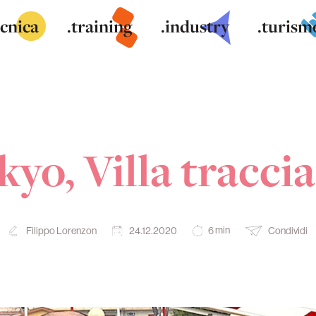
ecnica
.training
.industry
.turism
yo, Villa traccia
min
Filippo Lorenzon
24.12.2020
Condividi
6