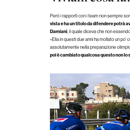
Però i rapporti con i team non sempre so
vista e ha un titolo da difendere potrà a
Damiani
, il quale diceva che non essendo
«Elia in questi due anni ha mollato un po’ c
assolutamente nella preparazione olimpica
poi è cambiato qualcosa questo non lo 