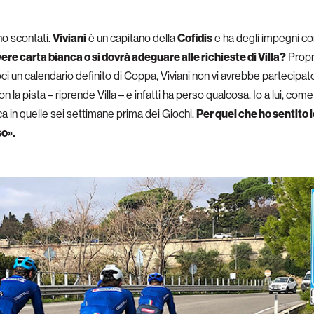
no scontati.
Viviani
è un capitano della
Cofidis
e ha degli impegni co
vere carta bianca o si dovrà adeguare alle richieste di Villa?
Propri
ci un calendario definito di Coppa, Viviani non vi avrebbe partecipat
on la pista – riprende Villa – e infatti ha perso qualcosa. Io a lui, com
 in quelle sei settimane prima dei Giochi.
Per quel che ho sentito 
so».