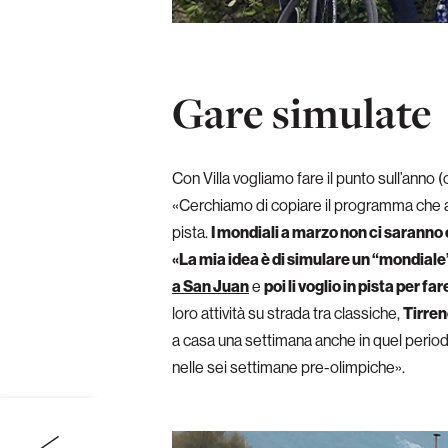
Gare simulate
Con Villa vogliamo fare il punto sull’anno 
«Cerchiamo di copiare il programma che av
pista.
I mondiali a marzo non ci saranno 
«La mia idea è di simulare un “mondial
a San Juan
e
poi li voglio in pista per
loro attività su strada tra classiche,
Tirre
a casa una settimana anche in quel periodo,
nelle sei settimane pre-olimpiche».