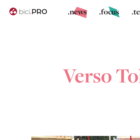
.news
.focus
.t
Verso Tok