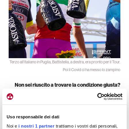
Terzo all’italiano in Puglia, Battistella, a destra, era pronto per il Tour.
Poi il Covid ci ha messo lo zampino
Non sei riuscito a trovare la condizione giusta?
Troppi pochi giorni di gare e troppe interruzioni per
trovare la gamba giusta.
Penso che la condizione
che avevo prima del
Tour
non fosse possibile
Uso responsabile dei dati
prolungarla per molto tempo.
Nel mese di luglio
ho sacrificato un po’ la forma anche perché dovrò
Noi e
i nostri 1 partner
trattiamo i vostri dati personali,