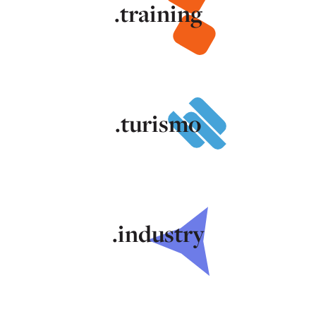
.training
.turismo
.industry