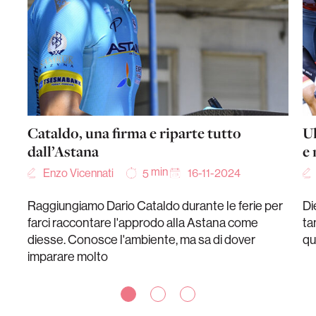
Cataldo, una firma e riparte tutto
Ul
dall’Astana
e 
min
Enzo Vicennati
16-11-2024
5
Raggiungiamo Dario Cataldo durante le ferie per
Di
farci raccontare l'approdo alla Astana come
ta
diesse. Conosce l'ambiente, ma sa di dover
qu
imparare molto