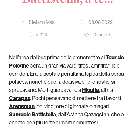
Stefano Masi
08.08.2022
min
Condividi
4
Nell’area dei bus prima della cronometro al
Tour de
Pologne
c’era un gran via vai di tifosi, ammiraglie e
corridori. Era la sesta e penultima tappa della corsa
polacca, nonché quella decisiva e i pronostici si
sprecavano. Molti guardavano a
Higuita
, altri a
Carapaz
. Pochi pensavano di mettere tra i favoriti
Arensman
, poi vincitore di giornata o magari
Samuele
Battistella
,
dell’
Astana Qazaqstan
, che è
andato ben più forte di molti nomi attesi.