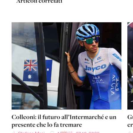
Articoli correlati
Colleoni: il futuro all’Intermarché e un
Gu
presente che lo fa tremare
c
min