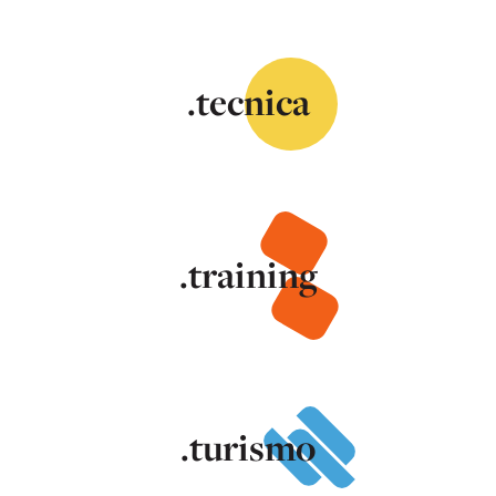
.tecnica
.training
.turismo