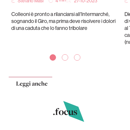
Stefano Masi
27-10-2023
4
Colleoni è pronto a rilanciarsi all'Intermarché,
Di
sognando il Giro, ma prima deve risolvere i dolori
di
di una caduta che lo fanno tribolare
al
ca
(n
Leggi anche
.focus