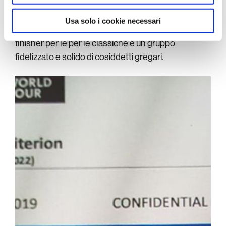
team comunque di 25-30 corridori, perché questo è
il range attorno al quale ci si muove. Quelli corridori
Usa solo i cookie necessari
dedicati alle corse a tappe, i velocisti piuttosto che i
finisher per le per le classiche e un gruppo
fidelizzato e solido di cosiddetti gregari.