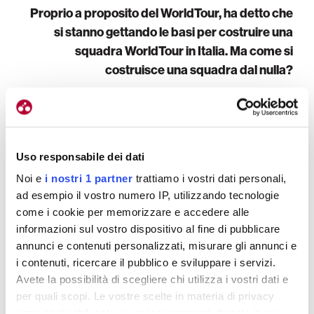
Proprio a proposito del WorldTour, ha detto che
si stanno gettando le basi per costruire una
squadra WorldTour in Italia. Ma come si
costruisce una squadra dal nulla?
E’ un problema molto grosso, è innegabile, nel
senso che non è una cosa che si fa dall’oggi al
domani.
In passato ci sono stati dei progetti che
sono naufragati soprattutto per via del budget,
Uso responsabile dei dati
perché un progetto WorldTour deve avere un
Noi e
i nostri 1 partner
trattiamo i vostri dati personali,
respiro quantomeno quinquennale
, dove per
ad esempio il vostro numero IP, utilizzando tecnologie
partire servono almeno 30 milioni di euro per
come i cookie per memorizzare e accedere alle
arrivare poi a regime più vicini ai 50 milioni. C’è da
informazioni sul vostro dispositivo al fine di pubblicare
costruire una struttura importante, firmare contratti
annunci e contenuti personalizzati, misurare gli annunci e
i contenuti, ricercare il pubblico e sviluppare i servizi.
pluriennali col main sponsor e con sponsor
Avete la possibilità di scegliere chi utilizza i vostri dati e
collaterali, diversificare un po’ le entrate anche
per quali scopi. Le vostre scelte in materia di privacy
attraverso un pool di partner tecnici per le
sono applicabili solo su questa proprietà digitale in cui