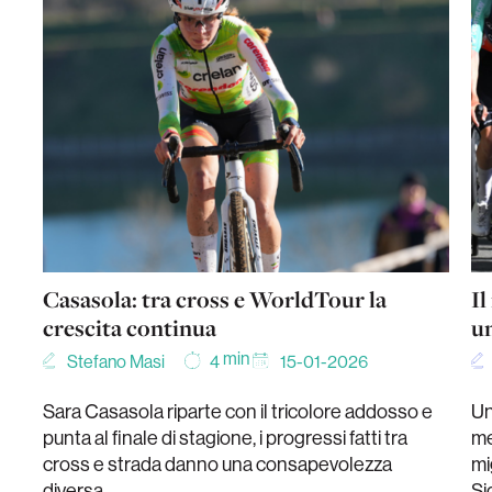
Casasola: tra cross e WorldTour la
Il
crescita continua
u
min
Stefano Masi
15-01-2026
4
Sara Casasola riparte con il tricolore addosso e
Un
punta al finale di stagione, i progressi fatti tra
me
cross e strada danno una consapevolezza
mi
diversa
Si