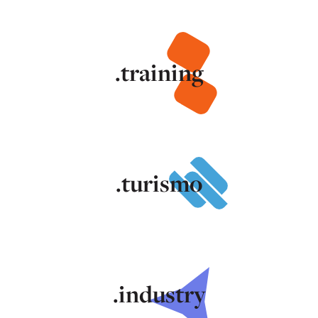
.training
.turismo
.industry