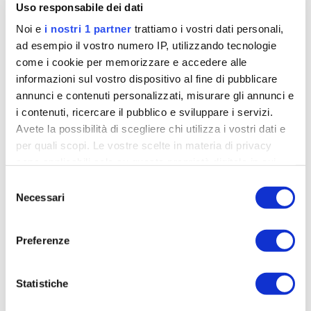
Uso responsabile dei dati
Noi e
i nostri 1 partner
trattiamo i vostri dati personali,
ad esempio il vostro numero IP, utilizzando tecnologie
come i cookie per memorizzare e accedere alle
informazioni sul vostro dispositivo al fine di pubblicare
annunci e contenuti personalizzati, misurare gli annunci e
i contenuti, ricercare il pubblico e sviluppare i servizi.
Avete la possibilità di scegliere chi utilizza i vostri dati e
per quali scopi. Le vostre scelte in materia di privacy
sono applicabili solo su questa proprietà digitale in cui
avete effettuato le vostre scelte. È possibile modificare o
Petacchi, dica lei: come vede la scelta di
Selezione
revocare il proprio consenso in qualsiasi momento dalla
Cav?
Necessari
del
Dichiarazione sui cookie o facendo clic sull'icona di
consenso
min
Enzo Vicennati
22-12-2020
4
attivazione della privacy.
Preferenze
Anche Petacchi nel 2013 arrivò nella squadra di
Approfondisci come vengono elaborati i tuoi dati personali
Lefevere e si mise a disposizione di Cavendish.
e imposta le tue preferenze nella
sezione dettagli
. Puoi
Statistiche
Crede davvero che il britannico farà lo stesso?
modificare o ritirare il tuo consenso in qualsiasi momento