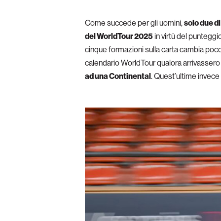
Come succede per gli uomini,
solo due d
del WorldTour 2025
in virtù del punteggi
cinque formazioni sulla carta cambia poco o
calendario WorldTour qualora arrivassero g
ad una Continental
. Quest’ultime invece 