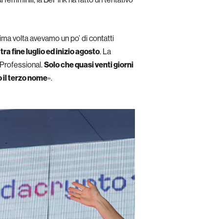
tima volta avevamo un po’ di contatti
 fine luglio ed inizio agosto
. La
 Professional.
Solo che quasi venti giorni
 il terzo nome
».