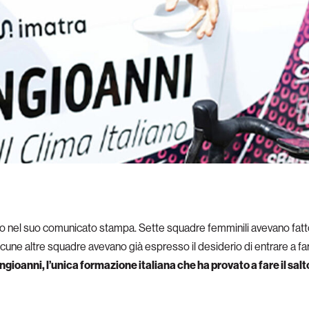
o nel suo comunicato stampa. Sette squadre femminili avevano fatt
e altre squadre avevano già espresso il desiderio di entrare a far p
ioanni, l’unica formazione italiana che ha provato a fare il salt