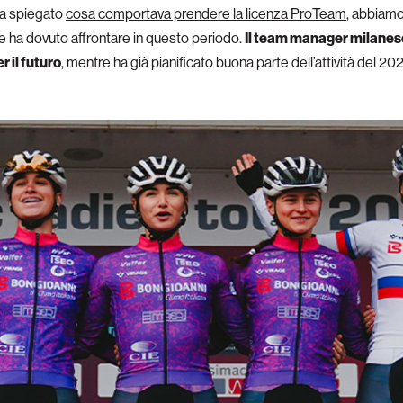
va spiegato
cosa comportava prendere la licenza ProTeam
, abbiamo
he ha dovuto affrontare in questo periodo.
Il team manager milanese
 il futuro
, mentre ha già pianificato buona parte dell’attività del 20