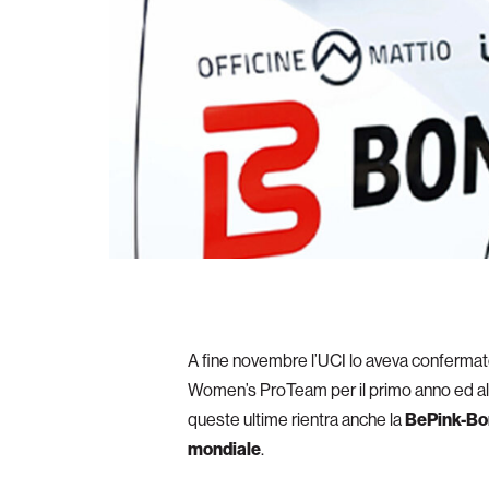
A fine novembre l’UCI lo aveva confermat
Women’s ProTeam per il primo anno ed alcun
queste ultime rientra anche la
BePink-Bong
mondiale
.