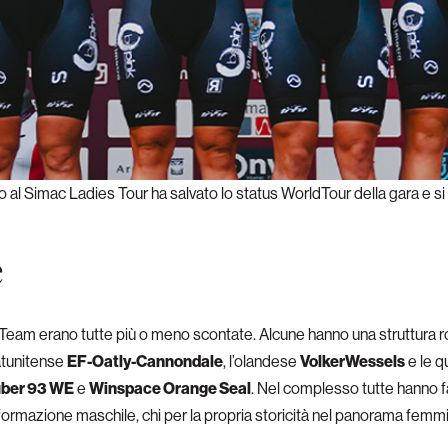
o al Simac Ladies Tour ha salvato lo status WorldTour della gara e si 
e
eam erano tutte più o meno scontate. Alcune hanno una struttura ro
tatunitense
EF-Oatly-Cannondale
, l’olandese
VolkerWessels
e le q
uber 93 WE
e
Winspace Orange Seal
. Nel complesso tutte hanno fa
ia formazione maschile, chi per la propria storicità nel panorama femm