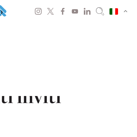
o
ink resta
i inviti