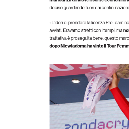
deciso guardando fuori dai confini nazional
«L’idea di prendere la licenza ProTeam non
avviati. Eravamo stretti con i tempi, ma
no
trattativa è proseguita bene, questo march
dopo
Niewiadoma
ha vinto il Tour Fem