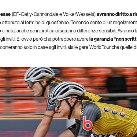
i esse
(EF-Oatly-Cannondale e VolkerWessels)
avranno diritto a ri
o ottenuto al termine di quest’anno. Tenendo conto di un regolamento
 nulla, anche se in pratica ci saranno differenze sensibili. Avranno l
li inviti. E’ ovvio però che potrebbero avere
la garanzia “non scritt
correranno solo in base agli inviti, sia le gare WorldTour che quelle di 