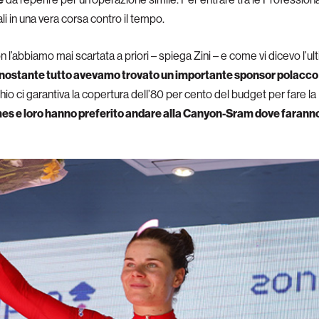
i in una vera corsa contro il tempo.
 l’abbiamo mai scartata a priori – spiega Zini – e come vi dicevo l’ul
nostante tutto avevamo trovato un importante sponsor polacco tra
io ci garantiva la copertura dell’80 per cento del budget per fare la
mes e loro hanno preferito andare alla Canyon-Sram dove faranno