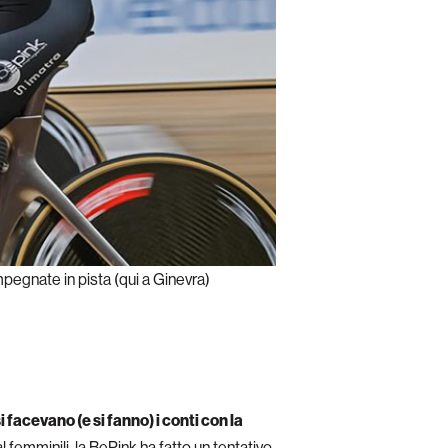
pegnate in pista (qui a Ginevra)
 si facevano (e si fanno) i conti con la
 femminili, la BePink ha fatto un tentativo