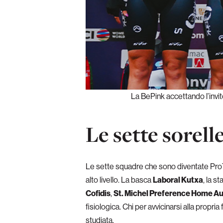
La BePink accettando l’invit
Le sette sorell
Le sette squadre che sono diventate ProT
alto livello. La basca
Laboral Kutxa
, la s
Cofidis
,
St. Michel Preference Home A
fisiologica. Chi per avvicinarsi alla propr
studiata.