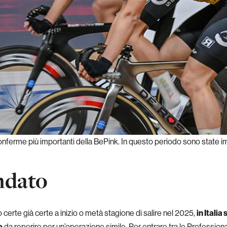
ferme più importanti della BePink. In questo periodo sono state im
ndato
certe già certe a inizio o metà stagione di salire nel 2025,
in Italia
e
da reperire per un’operazione simile. Per entrare tra le Professional