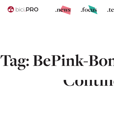
.news
.focus
.t
Tag:
BePink-Bon
Progetto
Contine