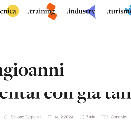
ecnica
.training
.industry
.turism
gioanni
 rinviato, la BeP
ntal con già tant
min
Simone Carpanini
14.12.2024
Condividi
7