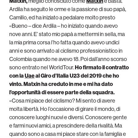
Matxin,
meglio conosciuto come
Matxin
e basta.
Ardila ha seguito le orme e la passione di suo papà,
Camillo, ed ha iniziato a pedalare molto presto
«Bueno – dice Ardila – ho iniziato quando avevo
nove anni. E’ stato mio papà a mettermi in sella, ma
la mia prima corsa l’ho fatta quando avevo undici
anni e sono arrivato al ciclismo professionistico in
Colombia quando ne avevo 18. Poi dall’anno scorso
sono entrato nel WorldTour.
Ho firmato il contratto
con la
Uae
al Giro d’Italia U23 del 2019 che ho
vinto. Matxin ha creduto in me e mi ha dato
l’opportunità di essere parte della squadra.
«Cosa mi piace del ciclismo? Mi sento di avere
molta libertà. Ho l’occasione di girare il mondo, di
conoscere luoghi nuovi e diversi. Conoscere gente
e farmi nuovi amici, a prescindere della rivalità. Ma
quando sono a casa mi piace stare con la famiglia e