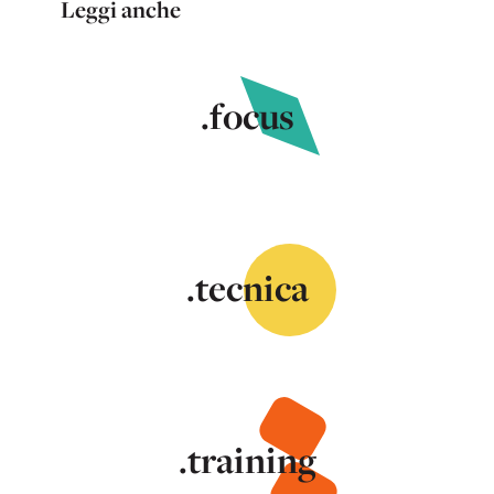
Leggi anche
.focus
.tecnica
.training