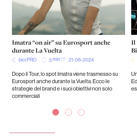
Imatra “on air” su Eurosport anche
Il
durante La Vuelta
B
min
bici.PRO
21-08-2024
3
Dopo il Tour, lo spot Imatra viene trasmesso su
Un
Eurosport anche durante la Vuelta. Ecco le
Ed
strategie del brand e i suoi obiettivi non solo
es
commerciali