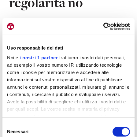
regolarità no
Come spesso accade i colombiani sono istintivi e
generosi in corsa. Attaccano e contrattaccano. A
volte vincono, altre rimbalzano.
Ed è un po’ quel
Uso responsabile dei dati
che è successo ad Ardila nell’ultima frazione
Noi e
i nostri 1 partner
trattiamo i vostri dati personali,
dell’Avenir, la tappa regina con Madeleine, Iseran e
ad esempio il vostro numero IP, utilizzando tecnologie
Piccolo San Bernardo. Andres ha fatto lavorare i
come i cookie per memorizzare e accedere alle
suoi connazionali salendo verso i 2.770 metri
informazioni sul vostro dispositivo al fine di pubblicare
dell’Iseran. Era convinto di attaccare. Prima del via si
annunci e contenuti personalizzati, misurare gli annunci e
fregava le mani. Aspettava questo “puerto”, come
i contenuti, ricercare il pubblico e sviluppare i servizi.
dice lui, ma in realtà la sua azione e quella dei suoi
Avete la possibilità di scegliere chi utilizza i vostri dati e
compagni ha spianato la strada allo spagnolo
per quali scopi. Le vostre scelte in materia di privacy
Carlos Rodriguez. Mentre lui è “naufragato”.
sono applicabili solo su questa proprietà digitale in cui
avete effettuato le vostre scelte. È possibile modificare o
Ma ci sta, quando si è giovani ci sono questi
Selezione
revocare il proprio consenso in qualsiasi momento dalla
Necessari
passaggi a vuoto. E non bisogna poi guardare ai
del