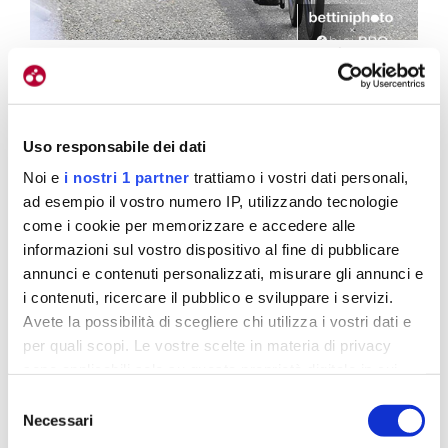
Le ragazze della Valcar Travel & Service hanno animato la gara, con
Pirrone e Persico
La Gunnewijk si
Uso responsabile dei dati
Noi e
i nostri 1 partner
trattiamo i vostri dati personali,
sfrega le mani…
ad esempio il vostro numero IP, utilizzando tecnologie
come i cookie per memorizzare e accedere alle
informazioni sul vostro dispositivo al fine di pubblicare
annunci e contenuti personalizzati, misurare gli annunci e
«Non me lo aspettavo oggi – ha dichiarato Vollering
i contenuti, ricercare il pubblico e sviluppare i servizi.
dopo il traguardo – è stata una gara dura ma
Avete la possibilità di scegliere chi utilizza i vostri dati e
fantastica. Anna (Van der Breggen, ndr) mi ha
per quali scopi. Le vostre scelte in materia di privacy
aiutata ancora come alla Liegi, tenendo alta la
sono applicabili solo su questa proprietà digitale in cui
avete effettuato le vostre scelte. È possibile modificare o
velocità e costringendo Vos a partire in volata.
Selezione
revocare il proprio consenso in qualsiasi momento dalla
Necessari
Inizialmente ho pensato che andasse tutto storto
del
Dichiarazione sui cookie o facendo clic sull'icona di
consenso