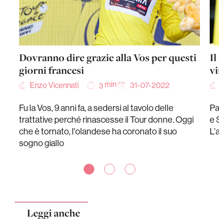
Dovranno dire grazie alla Vos per questi
Il
giorni francesi
vi
min
Enzo Vicennati
31-07-2022
3
Fu la Vos, 9 anni fa, a sedersi al tavolo delle
Pa
trattative perché rinascesse il Tour donne. Oggi
e 
che è tornato, l'olandese ha coronato il suo
L'
sogno giallo
Leggi anche