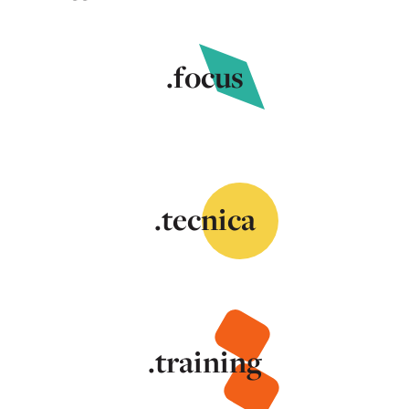
.focus
.tecnica
.training