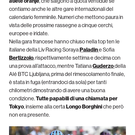
atlete oranje
, che salgono a quota ventidue se
contiamo anche le altre gare internazionali del
calendario femminile. Numeri che mettono paura in
vista delle prossime rassegne a cinque cerchi,
europee e iridate.
Nella gara francese hanno chiuso nella top ten le
italiane della Liv Racing Soraya
Paladin
e Sofia
Bertizzolo
, rispettivamente settima e decima con
una prova all’attacco, mentre Tatiana
Guderzo
della
Alé BTC Ljubljana, prima del rimescolamento finale,
è stata in fuga (entrandoci da sola) per tanti
chilometri dimostrando di avere una buona
condizione.
Tutte papabili di una chiamata per
Tokyo
, insieme alla certa
Longo Borghini
che però
non era presente.