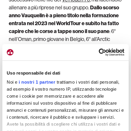
allenare a più riprese nel suo gruppo.
Dallo scorso
anno Vauquelin è a pieno titolo nella formazione
entrata nel 2023 nel WorldTour e subito ha fatto
capire che le corse a tappe sono il suo pane
: 6°
nell’Oman, primo giovane in Belgio, 6° all’Arctic
Race in Norvegia, 2° al Tour Poitou-Charentes, 2°
anche al Giro del Lussemburgo. Una tale costanza
di risultati è da specialista vero come solo pochi big
riescono ad avere, da corridore capace di far
Uso responsabile dei dati
sognare.
Noi e
i nostri 1 partner
trattiamo i vostri dati personali,
ad esempio il vostro numero IP, utilizzando tecnologie
La squadra non lo opprime, questo deve essere
come i cookie per memorizzare e accedere alle
chiaro,
la pressione viene tutta dall’esterno,
informazioni sul vostro dispositivo al fine di pubblicare
emerge anche dando una semplice occhiata ai
annunci e contenuti personalizzati, misurare gli annunci e
social, scorrendo lo smartphone
. Alla Parigi-Nizza
i contenuti, ricercare il pubblico e sviluppare i servizi.
Avete la possibilità di scegliere chi utilizza i vostri dati e
è diventato protagonista sempre di più e i tifosi si