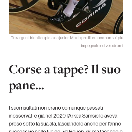
Tre argenti iridati su pista da junior. Ma da pro il bretone non si è più
impegnato nei velodromi
Corse a tappe? Il suo
pane…
I suoi risultati non erano comunque passati
inosservati e già nel 2020 l’
Arkea Samsic
lo aveva
preso sotto la sua ala, lasciandolo anche per l’anno
successivo nelle file del
Vc Rouen 76
, ma facendolo