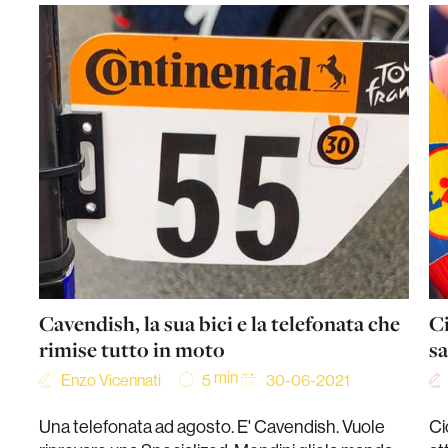
Cavendish, la sua bici e la telefonata che
Ci
rimise tutto in moto
s
min
Enzo Vicennati
30-06-2021
5
Una telefonata ad agosto. E' Cavendish. Vuole
Ci