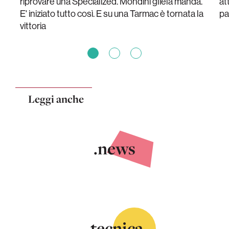
riprovare una Specialized. Mondini gliela manda.
at
E' iniziato tutto così. E su una Tarmac è tornata la
pa
vittoria
Leggi anche
.news
.tecnica