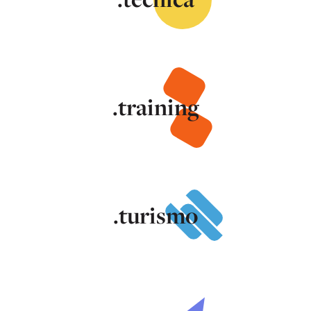
.training
.turismo