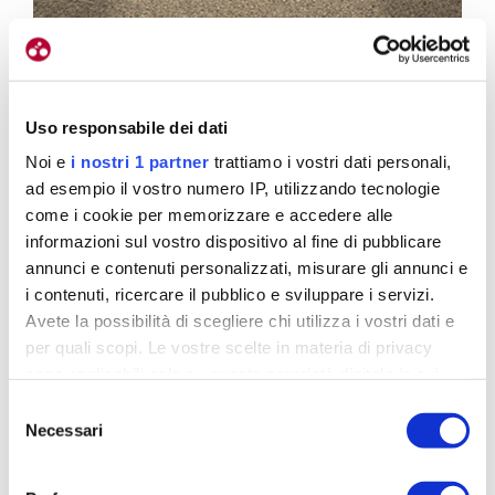
ndente
E’ comoda, ma la performance non è sacrificata (foto
 Baer)
Christophe Baer)
1
/
2
Uso responsabile dei dati
Noi e
i nostri 1 partner
trattiamo i vostri dati personali,
Numeri in comune
ad esempio il vostro numero IP, utilizzando tecnologie
come i cookie per memorizzare e accedere alle
informazioni sul vostro dispositivo al fine di pubblicare
annunci e contenuti personalizzati, misurare gli annunci e
«Tutte le taglie – continua Christ – hanno dei valori
i contenuti, ricercare il pubblico e sviluppare i servizi.
in comune e funzionali alla prestazione del mezzo
Avete la possibilità di scegliere chi utilizza i vostri dati e
meccanico
. Il seat-post arriva ad avere una
per quali scopi. Le vostre scelte in materia di privacy
flessione anche di 2 centimetri
, per un concetto
sono applicabili solo su questa proprietà digitale in cui
che noi chiamiamo compliance da sempre e
avete effettuato le vostre scelte. È possibile modificare o
Selezione
comprende gli obliqui, il piantone e l’orizzontale. Il
revocare il proprio consenso in qualsiasi momento dalla
Necessari
del
Dichiarazione sui cookie o facendo clic sull'icona di
componente è specifico, mutuato dai modelli Kaius
consenso
attivazione della privacy.
e URS. I
foderi bassi del carro posteriore sono