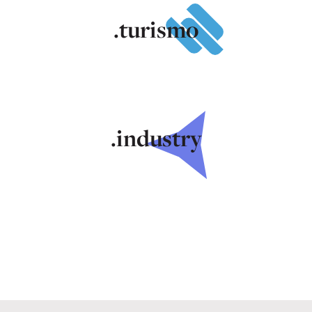
.turismo
.industry