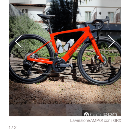
 Force
La versione AMP 01 con il GRX
1
/
2