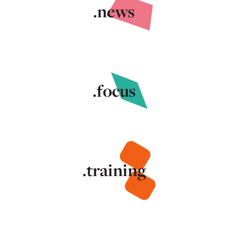
.news
.focus
.training