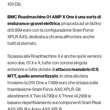
105 Di2.
BMC Roadmachine 01 AMP X One è una sorta di
endurance-gravel elettrica
, proposta ad un listino
di 8.999 euro con la configurazione Sram Force
XPLR AXS, dedicata a chi ama affrontare anche
tratti di sterrato.
Si passa alla Roadmachine X e anche qui le versioni
sono due, 01 X e X, tutte con corona singola
anteriore e tutte dotate di
attacco manubrio ICS
MTT, quello ammortizzato
. In cima alla lista
troviamo la 01X One a 7.999 euro che si basa sulla
trasmissione Sram Force AXS XPLR. Gli
allestimenti X Two (4.799) e X Three (4.299) si
basano rispettivamente sui componenti Sram Rival
AXS XPLR e Apex AXS XPLR.