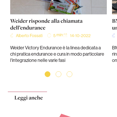
Weider risponde alla chiamata
BM
dell’endurance
un
min
Alberto Fossati
14-10-2022
5
Weider Victory Endurance è la linea dedicata a
BM
chi pratica endurance e cura in modo particolare
ri
l'integrazione nelle varie fasi
on
Leggi anche