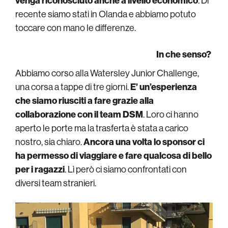
venga riconosciuto anche a livello economico
. Di
recente siamo stati in Olanda e abbiamo potuto
toccare con mano le differenze.
In che senso?
Abbiamo corso alla Watersley Junior Challenge,
una corsa a tappe di tre giorni.
E’ un’esperienza
che siamo riusciti a fare grazie alla
collaborazione con il team DSM
. Loro ci hanno
aperto le porte ma la trasferta è stata a carico
nostro, sia chiaro.
Ancora una volta lo sponsor ci
ha permesso di viaggiare e fare qualcosa di bello
per i ragazzi
. Lì però ci siamo confrontati con
diversi team stranieri.