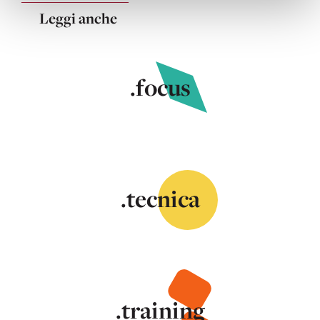
Leggi anche
.focus
.tecnica
.training