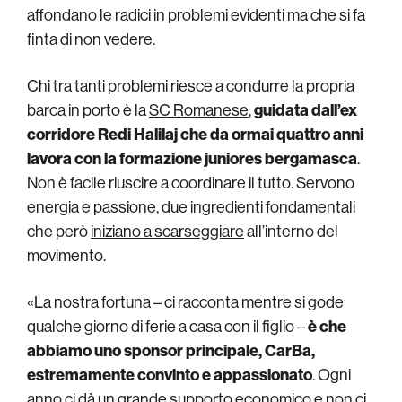
affondano le radici in problemi evidenti ma che si fa
finta di non vedere.
Chi tra tanti problemi riesce a condurre la propria
barca in porto è la
SC Romanese
,
guidata dall’ex
corridore Redi Halilaj che da ormai quattro anni
lavora con la formazione juniores bergamasca
.
Non è facile riuscire a coordinare il tutto. Servono
energia e passione, due ingredienti fondamentali
che però
iniziano a scarseggiare
all’interno del
movimento.
«La nostra fortuna – ci racconta mentre si gode
qualche giorno di ferie a casa con il figlio –
è che
abbiamo uno sponsor principale, CarBa,
estremamente convinto e appassionato
. Ogni
anno ci dà un grande supporto economico e non ci