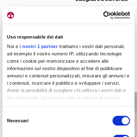
Il ciclismo è un po’ come la vita: non c’è da parlare
molto, nel ciclismo si parla con le gambe, tutto il
resto è contorno.
Significa insegnare loro che
bisogna procedere con i fatti piuttosto che con le
Uso responsabile dei dati
parole. E questo vale dappertutto.
Noi e
i nostri 1 partner
trattiamo i vostri dati personali,
ad esempio il vostro numero IP, utilizzando tecnologie
come i cookie per memorizzare e accedere alle
Articoli correlati
informazioni sul vostro dispositivo al fine di pubblicare
annunci e contenuti personalizzati, misurare gli annunci e
i contenuti, ricercare il pubblico e sviluppare i servizi.
Avete la possibilità di scegliere chi utilizza i vostri dati e
per quali scopi. Le vostre scelte in materia di privacy
sono applicabili solo su questa proprietà digitale in cui
avete effettuato le vostre scelte. È possibile modificare o
Selezione
revocare il proprio consenso in qualsiasi momento dalla
Necessari
del
Dichiarazione sui cookie o facendo clic sull'icona di
consenso
attivazione della privacy.