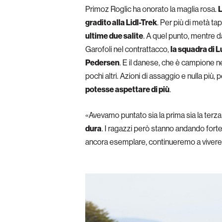
Primoz Roglic ha onorato la maglia rosa.
gradito alla Lidl-Trek
. Per più di metà t
ultime due salite
. A quel punto, mentre d
Garofoli nel contrattacco,
la squadra di L
Pedersen
. E il danese, che è campione 
pochi altri. Azioni di assaggio e nulla più,
potesse aspettare di più
.
«Avevamo puntato sia la prima sia la ter
dura
. I ragazzi però stanno andando fort
ancora esemplare, continueremo a viver