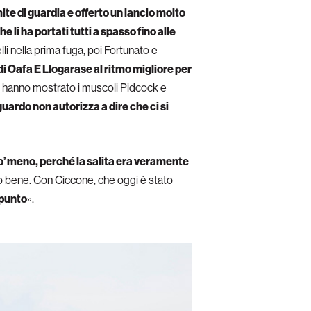
imite di guardia e offerto un lancio molto
he li ha portati tutti a spasso fino alle
li nella prima fuga, poi Fortunato e
 di Oafa E Llogarase al ritmo migliore per
i hanno mostrato i muscoli Pidcock e
uardo non autorizza a dire che ci si
’ meno, perché la salita era veramente
do bene. Con Ciccone, che oggi è stato
 punto
».