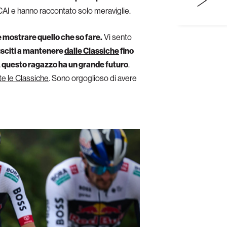
l CAI e hanno raccontato solo meraviglie.
le mostrare quello che so fare.
Vi sento
usciti a mantenere
dalle Classiche
fino
, questo ragazzo ha un grande futuro
.
te le Classiche
. Sono orgoglioso di avere