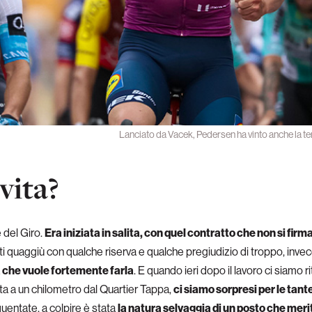
Lanciato da Vacek, Pedersen ha vinto anche la terz
vita?
 del Giro.
Era iniziata in salita, con quel contratto che non si firm
ti quaggiù con qualche riserva e qualche pregiudizio di troppo, inv
 che vuole fortemente farla
. E quando ieri dopo il lavoro ci siamo 
ta a un chilometro dal Quartier Tappa,
ci siamo sorpresi per le tante 
uentate, a colpire è stata
la natura selvaggia di un posto che mer