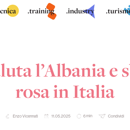
ecnica
.training
.industry
.turism
uta l’Albania e 
rosa in Italia
min
Enzo Vicennati
11.05.2025
Condividi
6