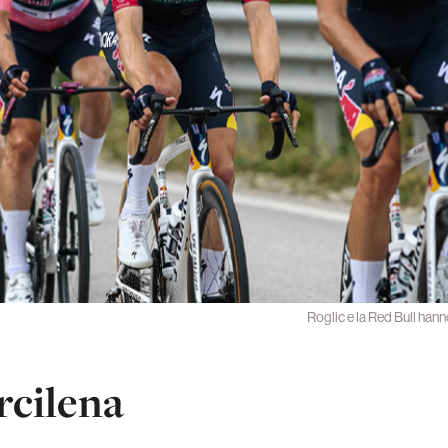
Roglic e la Red Bull hann
rcilena