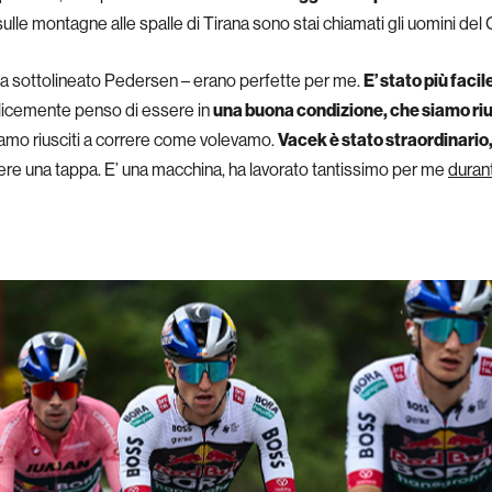
sulle montagne alle spalle di Tirana sono stai chiamati gli uomini de
 ha sottolineato Pedersen – erano perfette per me.
E’ stato più faci
plicemente penso di essere in
una buona condizione, che siamo ri
iamo riusciti a correre come volevamo.
Vacek è stato straordinario
ncere una tappa. E’ una macchina, ha lavorato tantissimo per me
duran