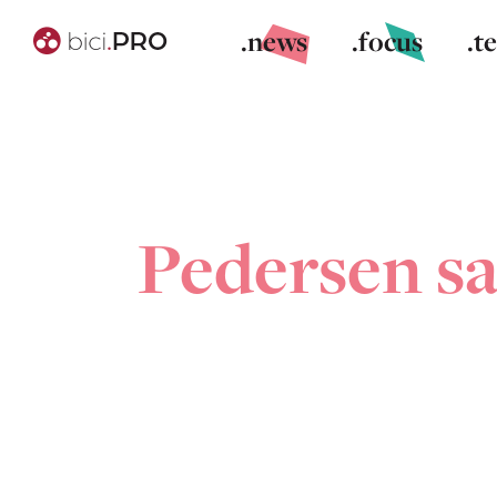
.news
.focus
.t
Pedersen sal