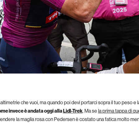
ltimetrie che vuoi, ma quando poi devi portarci sopra il tuo peso e la
ome invece è andata oggi alla
Lidl-Trek
. Ma se
la prima tappa di que
prendere la maglia rosa con Pedersen è costato una fatica molto men