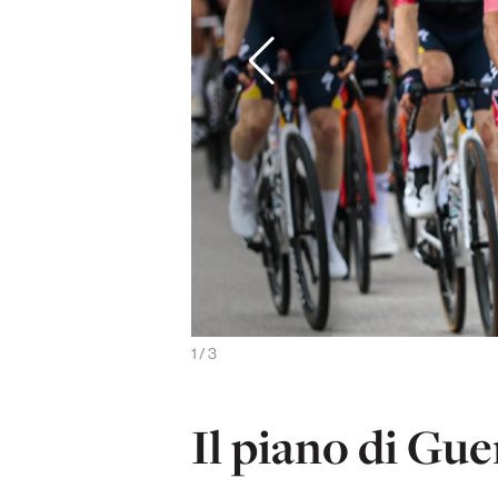
 a volte si infilano nella corsa)
1
/
3
Il piano di Gue