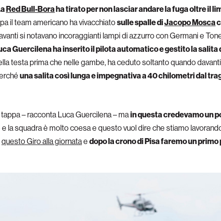
La
Red Bull-Bora
ha tirato per non lasciar andare la fuga oltre il l
appa il team americano ha vivacchiato
sulle spalle di
Jacopo Mosca
c
avanti si notavano incoraggianti lampi di azzurro con Germani e Tonel
uca Guercilena ha inserito il pilota automatico e gestito la salita
nella testa prima che nelle gambe, ha ceduto soltanto quando davant
 perché
una salita così lunga e impegnativa a 40 chilometri dal trag
za tappa – racconta Luca Guercilena – ma
in questa credevamo un po
e e la squadra è molto coesa e questo vuol dire che stiamo lavoran
e
questo Giro alla giornata
e
dopo la crono di Pisa faremo un primo