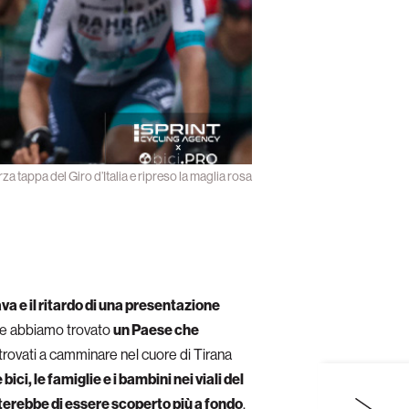
a tappa del Giro d’Italia e ripreso la maglia rosa
ava e il ritardo di una presentazione
ece abbiamo trovato
un Paese che
ritrovati a camminare nel cuore di Tirana
bici, le famiglie e i bambini nei viali del
iterebbe di essere scoperto più a fondo
.