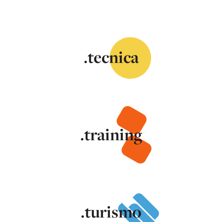
.tecnica
.training
.turismo