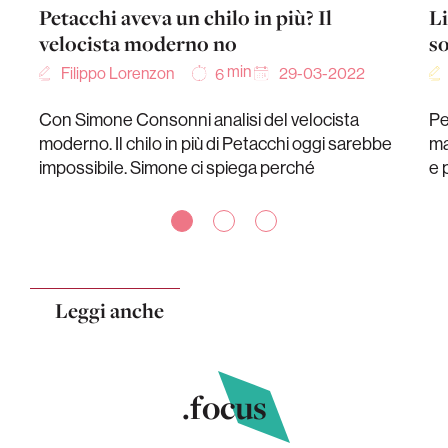
Petacchi aveva un chilo in più? Il
Li
velocista moderno no
s
min
Filippo Lorenzon
29-03-2022
6
Con Simone Consonni analisi del velocista
Pe
moderno. Il chilo in più di Petacchi oggi sarebbe
ma
impossibile. Simone ci spiega perché
e 
Leggi anche
.focus