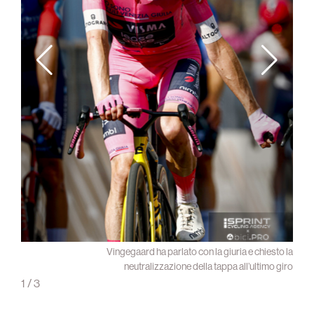
CI la
Vingegaard ha parlato con la giuria e chiesto la
urezza
neutralizzazione della tappa all’ultimo giro
1
/
3