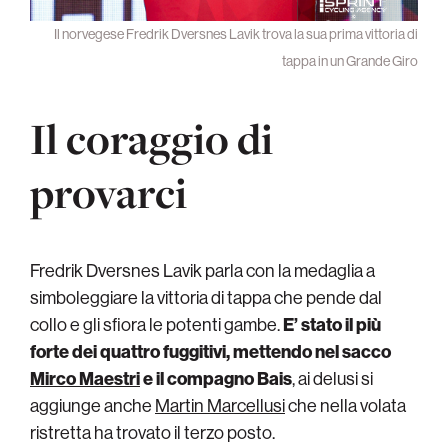
Il norvegese Fredrik Dversnes Lavik trova la sua prima vittoria di
tappa in un Grande Giro
Il coraggio di
provarci
Fredrik Dversnes Lavik parla con la medaglia a
simboleggiare la vittoria di tappa che pende dal
collo e gli sfiora le potenti gambe.
E’ stato il più
forte dei quattro fuggitivi, mettendo nel sacco
Mirco Maestri
e il compagno Bais
, ai delusi si
aggiunge anche
Martin Marcellusi
che nella volata
ristretta ha trovato il terzo posto.