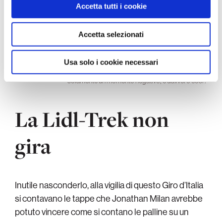
Accetta tutti i cookie
pubblicità e social media, i quali potrebbero combinarle
con altre informazioni che ha fornito loro o che hanno
raccolto dal suo utilizzo dei loro servizi.
Accetta selezionati
Usa solo i cookie necessari
La Lidl-Trek rimanda ancora la vittoria di tappa, per Consonni è
solamente un momento negativo, è davvero così?
La Lidl-Trek non
gira
Inutile nasconderlo, alla vigilia di questo Giro d’Italia
si contavano le tappe che Jonathan Milan avrebbe
potuto vincere come si contano le palline su un