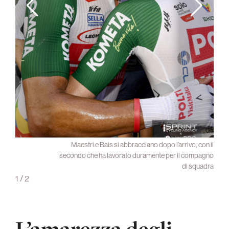
osto e
Maestri e Bais si abbracciano dopo l’arrivo, con il
guardo
secondo che ha lavorato duramente per il compagno
di squadra
1
/
2