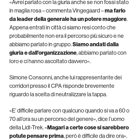
«Avrei parlato con la giuria anche se non fossi stato
in maglia rosa – commenta Vingegaard –
ma farlo
da leader della generale ha un potere maggiore
.
Appena entrati in città ci siamo resi conto che
probabilmente non era il percorso più sicuro e ne
abbiamo parlato in gruppo.
Siamo andati dalla
giuria e dall’organizzazione
, abbiamo parlato con
loro e ci hanno ascoltato davvero».
Simone Consonni, anche lui rappresentante dei
corridori presso il CPA risponde brevemente
riguardo la scelta di neutralizzare la tappa.
«E’ difficile parlare con qualcuno quando si va a 60 o
70 all’ora su un percorso del genere», dice l’uomo
della Lidl-Trek. «
Magari a certe cose si sarebbero
potute pensare prima
, però è difficile da dire ora».