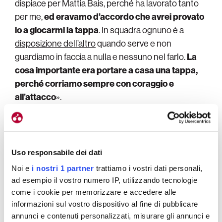
dispiace per Mattia Bais, perché ha lavorato tanto
per me,
ed eravamo d’accordo che avrei provato
io a giocarmi la tappa
. In squadra ognuno è a
disposizione dell’altro
quando serve e non
guardiamo in faccia a nulla e nessuno nel farlo.
La
cosa importante era portare a casa una tappa,
perché corriamo sempre con coraggio e
all’attacco
».
«Maestri e Dversnes Lavik erano più veloci di me –
racconta Marcellusi dopo l’arrivo –
lo sapevo,
inoltre da parte loro ho visto una pedalata
Uso responsabile dei dati
migliore rispetto alla mia
. Abbiamo fatto un
Noi e
i nostri 1 partner
trattiamo i vostri dati personali,
capolavoro, non pensavo saremmo riusciti ad
ad esempio il vostro numero IP, utilizzando tecnologie
arrivare al traguardo.
E’ un terzo posto che dà
come i cookie per memorizzare e accedere alle
morale
, oggi è una dimostrazione che bisogna
informazioni sul vostro dispositivo al fine di pubblicare
crederci sempre anche quando sembra non avere
annunci e contenuti personalizzati, misurare gli annunci e