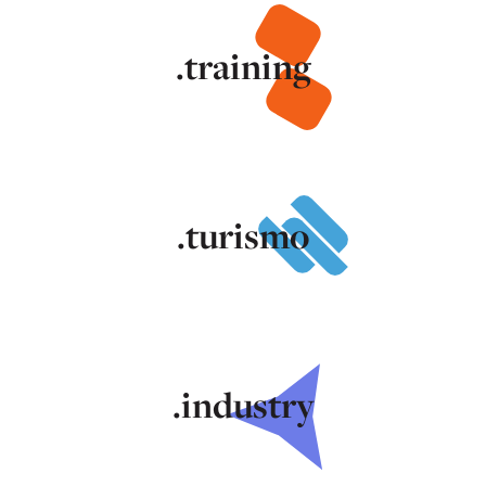
.training
.turismo
.industry