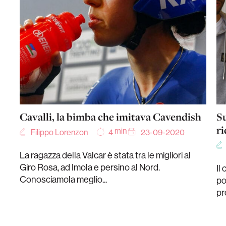
Cavalli, la bimba che imitava Cavendish
Su
ri
min
Filippo Lorenzon
23-09-2020
4
La ragazza della Valcar è stata tra le migliori al
Giro Rosa, ad Imola e persino al Nord.
Il
Conosciamola meglio...
po
pr