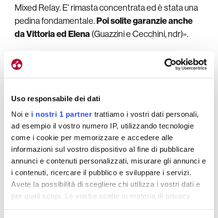
Mixed Relay. E’ rimasta concentrata ed è stata una
pedina fondamentale.
Poi solite garanzie anche
da Vittoria ed Elena
(Guazzini e Cecchini, ndr)».
Al netto delle medaglie, vanno registrati due quinti
posti con Guazzini e con gli juniores nel Mixed
Relay. Bisogna poi scorrere gli ordini d’arrivo per
trovare gli italiani, pagando dazio per la mancanza di
Uso responsabile dei dati
crono tra i giovani. Le prove nelle altre categorie
Noi e
i nostri 1 partner
trattiamo i vostri dati personali,
sono andate come ci aveva anticipato Velo alla
ad esempio il vostro numero IP, utilizzando tecnologie
vigilia della partenza per il Belgio, che però trova il
come i cookie per memorizzare e accedere alle
informazioni sul vostro dispositivo al fine di pubblicare
modo di commuoversi per una telefona.
annunci e contenuti personalizzati, misurare gli annunci e
i contenuti, ricercare il pubblico e sviluppare i servizi.
«Prima delle partenze di oggi
mi ha chiamato Alice
Avete la possibilità di scegliere chi utilizza i vostri dati e
Toniolli per fare a me e ai ragazzi l’in bocca al
per quali scopi. Le vostre scelte in materia di privacy
lupo per le gare
. Mi ha fatto tanto piacere sentirla e
sono applicabili solo su questa proprietà digitale in cui
mi ha fatto davvero una bellissima sorpresa. La