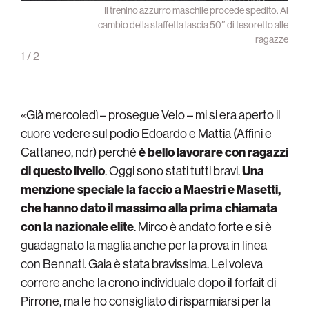
fronti
Il trenino azzurro maschile procede spedito. Al
iglior
cambio della staffetta lascia 50″ di tesoretto alle
sterà
ragazze
1
/
2
«Già mercoledì – prosegue Velo – mi si era aperto il
cuore vedere sul podio
Edoardo e Mattia
(Affini e
Cattaneo, ndr) perché
è bello lavorare con ragazzi
di questo livello
. Oggi sono stati tutti bravi.
Una
menzione speciale la faccio a Maestri e Masetti,
che hanno dato il massimo alla prima chiamata
con la nazionale elite
. Mirco è andato forte e si è
guadagnato la maglia anche per la prova in linea
con Bennati. Gaia è stata bravissima. Lei voleva
correre anche la crono individuale dopo il forfait di
Pirrone, ma le ho consigliato di risparmiarsi per la