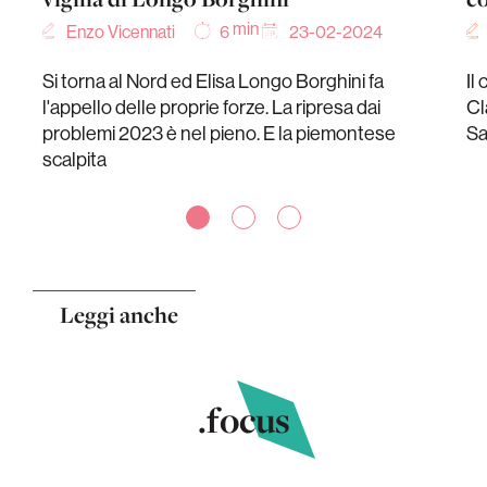
min
Enzo Vicennati
23-02-2024
6
Si torna al Nord ed Elisa Longo Borghini fa
Il
l'appello delle proprie forze. La ripresa dai
Cl
problemi 2023 è nel pieno. E la piemontese
Sa
scalpita
Leggi anche
.focus