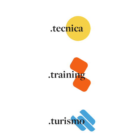
.tecnica
.training
.turismo