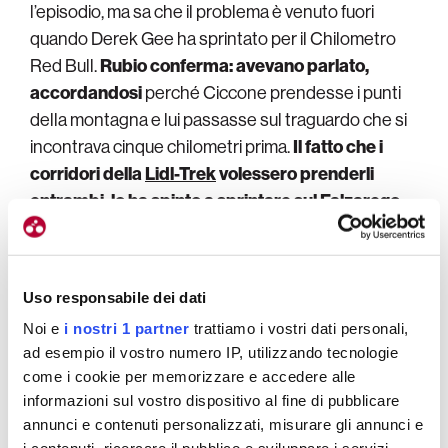
l’episodio, ma sa che il problema è venuto fuori
quando Derek Gee ha sprintato per il Chilometro
Red Bull.
Rubio conferma: avevano parlato,
accordandosi
perché Ciccone prendesse i punti
della montagna e lui passasse sul traguardo che si
incontrava cinque chilometri prima.
Il fatto che i
corridori della
Lidl-Trek
volessero prenderli
entrambi, lo ha spinto a sprintare sul Falzarego.
Dopo la discesa a tutta,
Ciccone si è ritrovato al
comando sulla salita finale, iniziata con un
Uso responsabile dei dati
minuto sul gruppetto degli inseguitori
. Difficile dire
Noi e
i nostri 1 partner
trattiamo i vostri dati personali,
se potesse arrivare, ma di certo
quando il ritrovato
ad esempio il vostro numero IP, utilizzando tecnologie
Pellizzari ha attaccato portandosi dietro Sepp
come i cookie per memorizzare e accedere alle
Kuss
, il margine del fuggitivo ha preso a scendere
informazioni sul vostro dispositivo al fine di pubblicare
rapidamente.
annunci e contenuti personalizzati, misurare gli annunci e