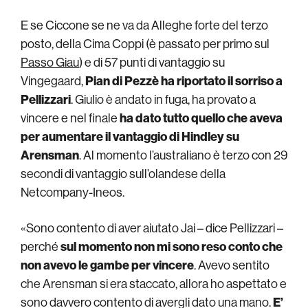
E se Ciccone se ne va da Alleghe forte del terzo
posto, della Cima Coppi (è passato per primo sul
Passo Giau
) e di 57 punti di vantaggio su
Vingegaard,
Pian di Pezzè ha riportato il sorriso a
Pellizzari
. Giulio è andato in fuga, ha provato a
vincere e nel finale
ha dato tutto quello che aveva
per aumentare il vantaggio di Hindley su
Arensman
. Al momento l’australiano è terzo con 29
secondi di vantaggio sull’olandese della
Netcompany-Ineos.
«Sono contento di aver aiutato Jai – dice Pellizzari –
perché
sul momento non mi sono reso conto che
non avevo le gambe per vincere
. Avevo sentito
che Arensman si era staccato, allora ho aspettato e
sono davvero contento di avergli dato una mano.
E’