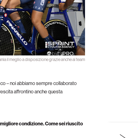
mania il meglio a disposizione grazie anche ai team
sco – noi abbiamo sempre collaborato
 crescita affrontino anche questa
a migliore condizione. Come sei riuscito