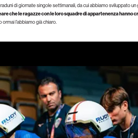
raduni di giornate singole settimanali, da cui abbiamo sviluppato un 
eare che le ragazze con le loro squadre di appartenenza hanno c
 ormai l’abbiamo già chiaro.