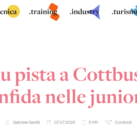
ecnica
.training
.industry
.turism
u pista a Cottbu
nfida nelle junio
min
Gabriele Gentili
07.07.2026
Condividi
5