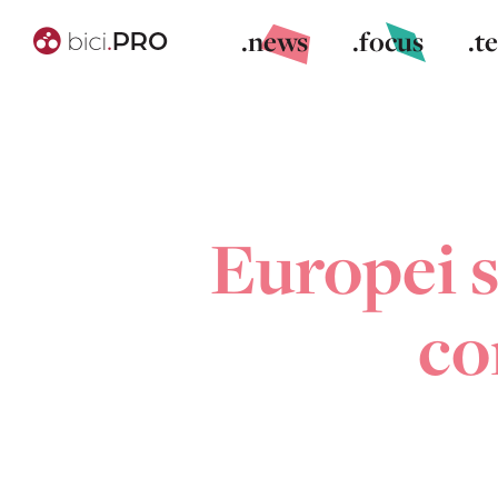
.news
.focus
.t
Europei s
co