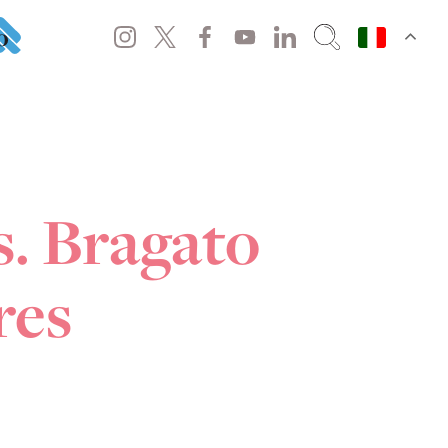
o
s. Bragato
res