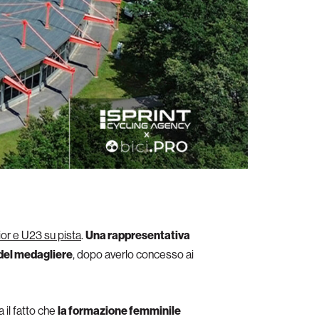
ior e U23 su pista
.
Una rappresentativa
 del medagliere
, dopo averlo concesso ai
a il fatto che
la formazione femminile