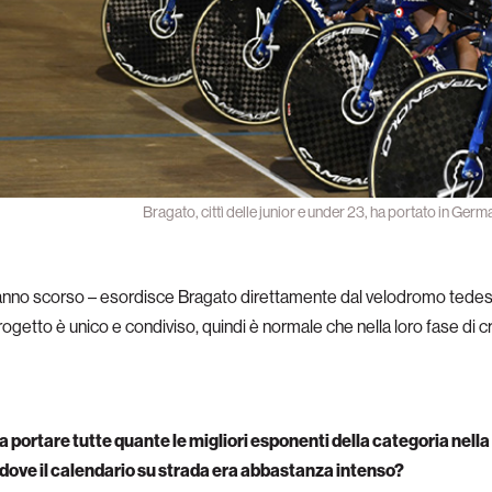
Bragato, cittì delle junior e under 23, ha portato in Ger
l’anno scorso – esordisce Bragato direttamente dal velodromo tede
 progetto è unico e condiviso, quindi è normale che nella loro fase di
 portare tutte quante le migliori esponenti della categoria nell
 dove il calendario su strada era abbastanza intenso?