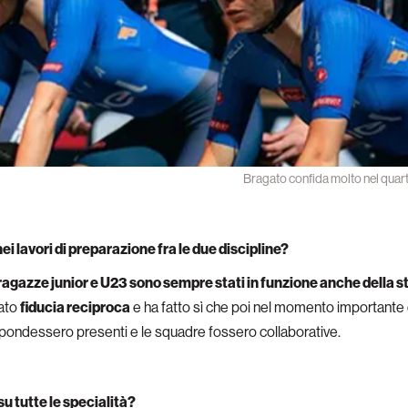
Bragato confida molto nel quarte
nei lavori di preparazione fra le due discipline?
 ragazze junior e U23 sono sempre stati in funzione anche della s
eato
fiducia reciproca
e ha fatto sì che poi nel momento importante d
ispondessero presenti e le squadre fossero collaborative.
u tutte le specialità?