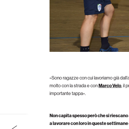
«Sono ragazze con cui lavoriamo già dal
molto con la strada e con
Marco Velo
, il
importante tappa».
Non capita spesso però che si riescano a
a lavorare con loro in queste settimane