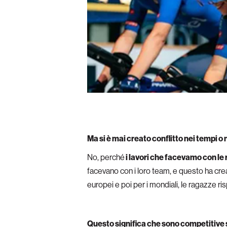
Ma si è mai creato conflitto nei tempi o 
No, perché
i lavori che facevamo con le
facevano con i loro team, e questo ha cr
europei e poi per i mondiali, le ragazze r
Questo significa che sono competitive s