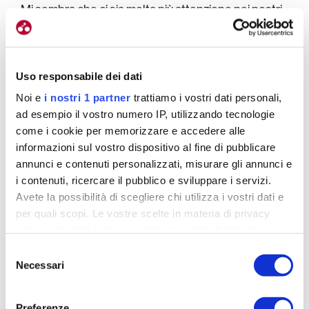
Mi sembra che ci sia molta più attenzione nei nostri
confronti e questo è molto importante.
Siamo in
fase di piena evoluzione, è una situazione che dà
a me e alle mie coetanee tanta voglia di insistere.
Uso responsabile dei dati
Finalmente ci siamo anche noi, siamo considerate.
Noi e
i nostri 1 partner
trattiamo i vostri dati personali,
Io spero che sia così ancora di più nei tempi a venire.
ad esempio il vostro numero IP, utilizzando tecnologie
come i cookie per memorizzare e accedere alle
Dove ti alleni?
informazioni sul vostro dispositivo al fine di pubblicare
Le prove pratiche su pista le faccio a Montichiari,
annunci e contenuti personalizzati, misurare gli annunci e
i contenuti, ricercare il pubblico e sviluppare i servizi.
altrimenti resto in Toscana allenandomi su strada
Avete la possibilità di scegliere chi utilizza i vostri dati e
alternata a sedute in palestra.
per quali scopi. Le vostre scelte in materia di privacy
sono applicabili solo su questa proprietà digitale in cui
avete effettuato le vostre scelte. È possibile modificare o
Selezione
revocare il proprio consenso in qualsiasi momento dalla
Necessari
del
Dichiarazione sui cookie o facendo clic sull'icona di
consenso
attivazione della privacy.
Preferenze