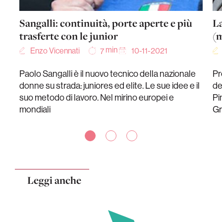
Sangalli: continuità, porte aperte e più
L
trasferte con le junior
(m
min
Enzo Vicennati
10-11-2021
7
Paolo Sangalli è il nuovo tecnico della nazionale
Pr
donne su strada: juniores ed elite. Le sue idee e il
de
suo metodo di lavoro. Nel mirino europei e
Pi
mondiali
Gr
Leggi anche