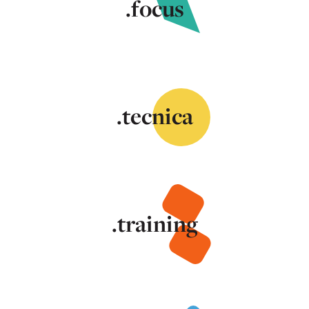
.focus
.tecnica
.training