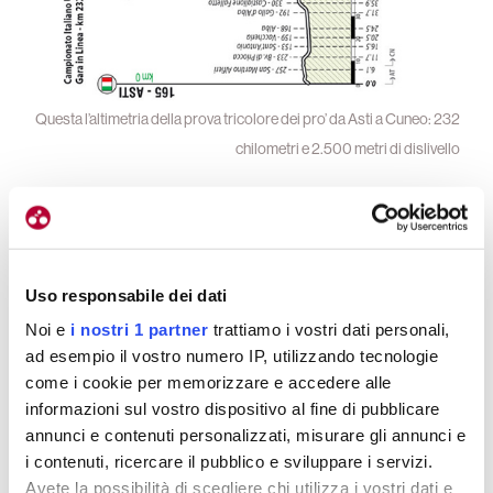
Questa l’altimetria della prova tricolore dei pro’ da Asti a Cuneo: 232
chilometri e 2.500 metri di dislivello
I pro’ in Piemonte
Uso responsabile dei dati
I professionisti, Ganna in testa, si contenderanno
il
Noi e
i nostri 1 partner
trattiamo i vostri dati personali,
titolo della crono giovedì 25 giugno sui 40
ad esempio il vostro numero IP, utilizzando tecnologie
chilometri da Vicoforte a Barolo con circa 500
come i cookie per memorizzare e accedere alle
metri di dislivello
. Tra gli avversari dell’azzurro
informazioni sul vostro dispositivo al fine di pubblicare
annunci e contenuti personalizzati, misurare gli annunci e
vanno inseriti a buon diritto suo cognato Matteo
i contenuti, ricercare il pubblico e sviluppare i servizi.
Sobrero, che nelle Langhe ci abita, Mattia
Avete la possibilità di scegliere chi utilizza i vostri dati e