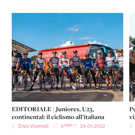
EDITORIALE / Juniores, U23,
Pu
continental: il ciclismo all’italiana
vi
min
Enzo Vicennati
24-01-2022
5