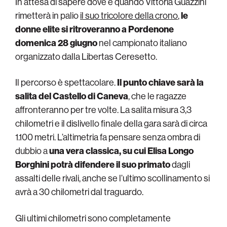
In attesa di sapere dove e quando Vittoria Guazzini
rimetterà in palio
il suo tricolore della crono
,
le
donne elite si ritroveranno a Pordenone
domenica 28 giugno
nel campionato italiano
organizzato dalla Libertas Ceresetto.
Il percorso è spettacolare.
Il punto chiave sarà la
salita del Castello di Caneva
, che le ragazze
affronteranno per tre volte. La salita misura 3,3
chilometri e il dislivello finale della gara sarà di circa
1.100 metri. L’altimetria fa pensare senza ombra di
dubbio a
una vera classica, su cui Elisa Longo
Borghini potrà difendere il suo primato
dagli
assalti delle rivali, anche se l’ultimo scollinamento si
avrà a 30 chilometri dal traguardo.
Gli ultimi chilometri sono completamente