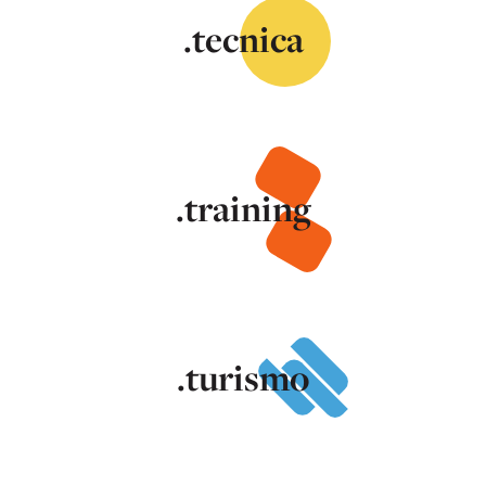
.tecnica
.training
.turismo