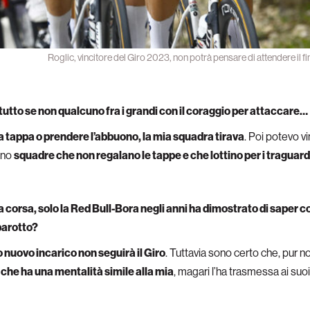
Roglic, vincitore del Giro 2023, non potrà pensare di attendere il fin
tutto se non qualcuno fra i grandi con il coraggio per attaccare…
a tappa o prendere l’abbuono, la mia squadra tirava
. Poi potevo v
ono
squadre che non regalano le tappe e che lottino per i traguar
corsa, solo la Red Bull-Bora negli anni ha dimostrato di saper corr
parotto?
o nuovo incarico non seguirà il Giro
. Tuttavia sono certo che, pur 
che ha una mentalità simile alla mia
, magari l’ha trasmessa ai suoi 