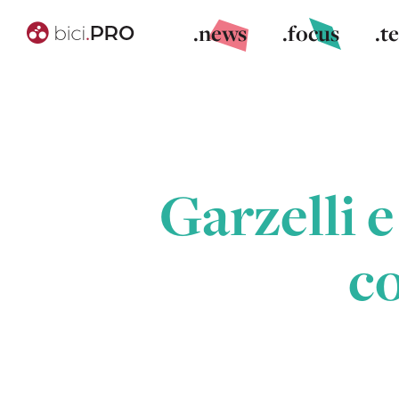
.news
.focus
.t
Garzelli e
co