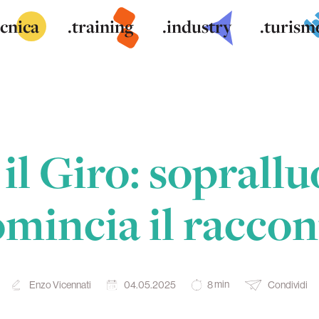
ecnica
.training
.industry
.turism
 il Giro: sopralluo
mincia il racco
min
Enzo Vicennati
04.05.2025
Condividi
8