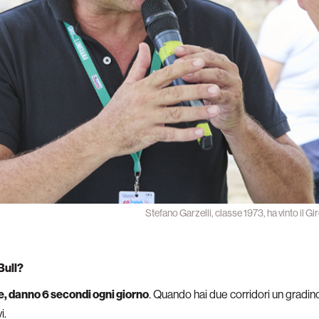
Stefano Garzelli, classe 1973, ha vinto il 
Bull?
e, danno 6 secondi ogni giorno
. Quando hai due corridori un gradino
i.