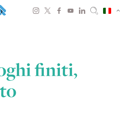
o
ghi finiti,
nto