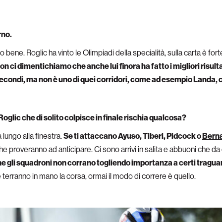
rno.
 bene. Roglic ha vinto le Olimpiadi della specialità, sulla carta è for
non ci dimentichiamo che anche lui finora ha fatto i migliori risul
econdi, ma non è uno di quei corridori, come ad esempio Landa,
 Roglic che di solito colpisce in finale rischia qualcosa?
lungo alla finestra.
Se ti attaccano Ayuso, Tiberi, Pidcock o
Berna
he proveranno ad anticipare. Ci sono arrivi in salita e abbuoni che da
e gli squadroni non corrano togliendo importanza a certi tragua
 terranno in mano la corsa, ormai il modo di correre è quello.