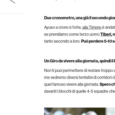
Due cronometro, una già il secondo gio
Ayuso a crono è forte,
alla Tirreno
è andato
se prendiamo come terzo uomo
Tiberi
, 
tanto secondo a loro.
Può perdere 5-10 s
Un Giro da vivere alla giornata, quindi il
Non ti puoi permettere di restare troppo a 
me vedremo diversi tentativi di corridori c
quel famoso vivere alla giornata.
Spero ch
davanti i blocchi di quelle 4-5 squadre che