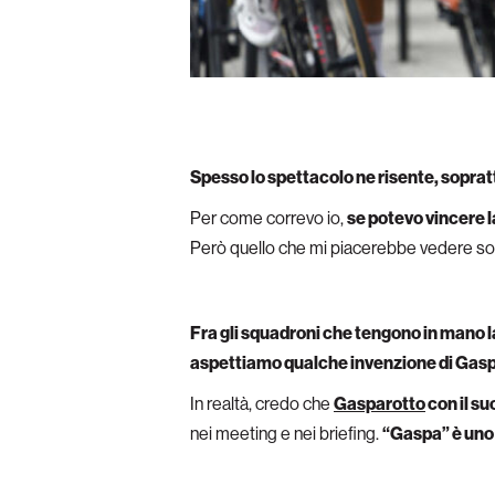
Spesso lo spettacolo ne risente, soprat
Per come correvo io,
se potevo vincere l
Però quello che mi piacerebbe vedere s
Fra gli squadroni che tengono in mano la 
aspettiamo qualche invenzione di Gas
In realtà, credo che
Gasparotto
con il su
nei meeting e nei briefing.
“Gaspa” è uno 