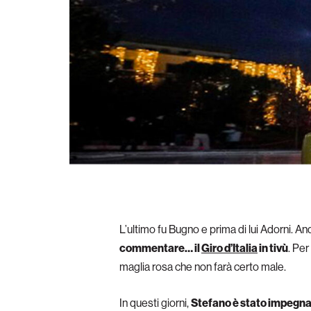
L’ultimo fu Bugno e prima di lui Adorni. A
commentare… il
Giro d’Italia
in tivù
. Per
maglia rosa che non farà certo male.
In questi giorni,
Stefano è stato impegnato