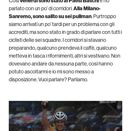
Così
venerdì sono stato ai Paesi Baschi
e ho
parlato con un po’ di corridori.
Alla Milano-
Sanremo, sono salito su sei pullman
. Purtroppo
siamo arrivati un po’ tardi per un problema con gli
accrediti, ma sono stato in grado di parlare con tutti i
ciclisti delle sei squadre. I corridori si stavano
preparando, qualcuno prendeva il caffè, qualcuno
metteva in tasca i rifornimenti, altri si vestivano. Non
dovevano andare da nessuna parte, così hanno
potuto ascoltarmi e io mi sono messo a
disposizione. Vuoi parlare? Parliamo.