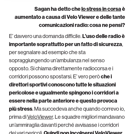
Sagan ha detto che
lo stress in corsa
è
aumentato a causa di Velo Viewer e delle tante
comunicazioni radio: cosa ne pensi?
E’ davvero una domanda difficile.
L’uso delle radio è
importante soprattutto per un fatto di sicurezza
,
per segnalare ad esempio che sta
sopraggiungendo un’ambulanza nel senso
opposto. Si chiama direttamente radiocorsa e i
corridori possono spostarsi. E’ vero però
che i
direttori sportivi conoscono tutte le situazioni
pericolose e ugualmente spingono i corridori a
essere nella parte anteriore e questo provoca
più stress
. Ma succedeva anche quando correvo io,
prima di
VeloViewer
. Le squadre migliori mandavano
un’ammiraglia davanti perché avvisasse i corridori
dei vari pericoli.
Quindi non incolperei VeloViewer