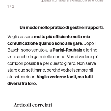
rrazo
quella in cui Nibali si avvantaggia su Wiggins
1
/
2
Un modo molto pratico di gestire i rapporti.
Voglio essere
molto più efficiente nella mia
comunicazione quando sono alle gare
. Dopo i
Baschi sono venuto alla
Parigi-Roubaix
e ieri ho
visto anche la gara delle donne. Vorrei vedere più
corridori possibili e per questo girerò. Non serve
stare due settimane, perché vedrei sempre gli
stessi corridori.
Voglio vederne tanti, ma tutti
diversi fra loro.
Articoli correlati