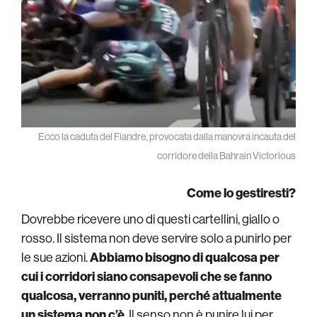
Ecco la caduta del Fiandre, provocata dalla manovra incauta del
corridore della Bahrain Victorious
Come lo gestiresti?
Dovrebbe ricevere uno di questi cartellini, giallo o
rosso. Il sistema non deve servire solo a punirlo per
le sue azioni.
Abbiamo bisogno di qualcosa per
cui i corridori siano consapevoli che se fanno
qualcosa, verranno puniti, perché attualmente
un sistema non c’è
. Il senso non è punire lui per