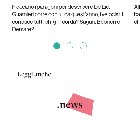
Fioccano i paragoni per descrivere De Lie.
Al
Guarnieri corre con lui da quest'anno, i velocisti li
ba
conosce tutti, chi gli ricorda? Sagan, Boonen o
ol
Demare?
Leggi anche
.news