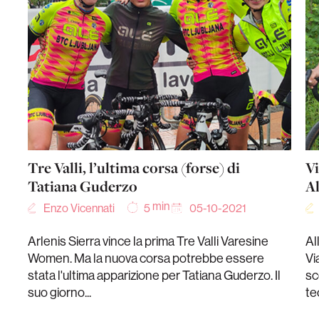
Tre Valli, l’ultima corsa (forse) di
Vi
Tatiana Guderzo
Al
min
Enzo Vicennati
05-10-2021
5
Arlenis Sierra vince la prima Tre Valli Varesine
Al
Women. Ma la nuova corsa potrebbe essere
Vi
stata l'ultima apparizione per Tatiana Guderzo. Il
sc
suo giorno...
te