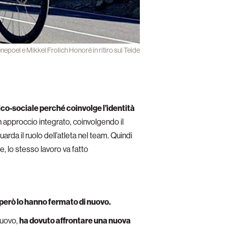
poel e Mikkel Frolich Honoré in ritiro sul Teide
ico-sociale perché coinvolge l’identità
n approccio integrato, coinvolgendo il
rda il ruolo dell’atleta nel team. Quindi
te, lo stesso lavoro va fatto
 però lo hanno fermato di nuovo.
 nuovo,
ha dovuto affrontare una nuova