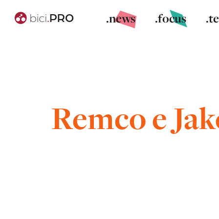
.news
.focus
.t
Remco e Jak