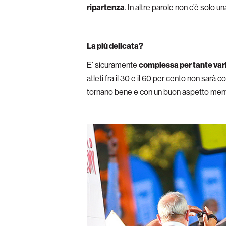
ripartenza
. In altre parole non c’è solo
La più delicata?
E’ sicuramente
complessa per tante vari
atleti fra il 30 e il 60 per cento non sar
tornano bene e con un buon aspetto men