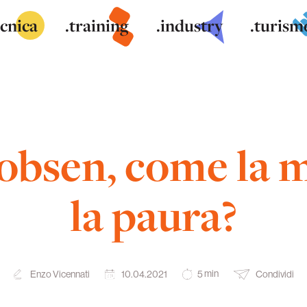
ecnica
.training
.industry
.turism
obsen, come la 
la paura?
min
Enzo Vicennati
10.04.2021
Condividi
5