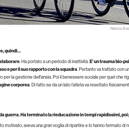
Remco Evene
re, quindi…
ielaborare
. Ha portato a un periodo di inattività.
E’ un trauma bio-ps
sso e per il suo rapporto con la squadra
. Pertanto va trattato con u
er la gestione dell’ansia. Poi il benessere sociale per quel che rigua
magine corporea
. Di fatto se da un lato l’atleta va resettato fisicamen
da guerra. Ha terminato la rieducazione in tempi rapidissimi, poi
olto motivato, aveva una gran voglia di ripartire e lo hanno fermato di