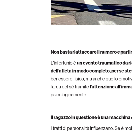
Non basta riattaccare il numero e parti
L’infortunio è
un evento traumatico da r
dell’atleta in modo completo, per se ste
benessere fisico, ma anche quello emotivo p
l’area del sé tramite
l’attenzione all’im
psicologicamente.
Il ragazzo in questione è una macchina 
I tratti di personalità influenzano. Se è m