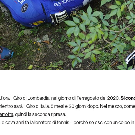
tt’ora il Giro di Lombardia, nel giorno di Ferragosto del 2020.
Si conc
 rientro sarà il Giro d’Italia: 8 mesi e 20 giorni dopo. Nel mezzo, co
errotta
, quindi la seconda ripresa.
iceva anni fa l’allenatore di tennis – perché se esci con un colpo in