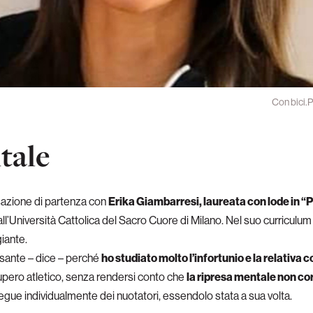
Con bici.P
tale
azione di partenza con
Erika Giambarresi, laureata con lode in “P
ll’Università Cattolica del Sacro Cuore di Milano. Nel suo curriculu
iante.
sante – dice – perché
ho studiato molto l’infortunio e la relativ
ecupero atletico, senza rendersi conto che
la ripresa mentale non cor
 segue individualmente dei nuotatori, essendolo stata a sua volta.