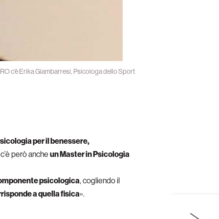
RO c’è Erika Giambarresi, Psicologa dello Sport
sicologia per il benessere,
m c’è però anche
un Master in Psicologia
a componente psicologica
, cogliendo il
risponde a quella fisica
».