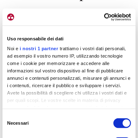
Quei due blocchi fanno sognare gli appassionati,
destano curiosità. Cosa avrà fatto mai Filippo
Ganna? E in effetti un pizzico di mistero resta, Cioni
Uso responsabile dei dati
scopre solo parzialmente le carte.
Noi e
i nostri 1 partner
trattiamo i vostri dati personali,
«Quando con Pippo si parla di blocchi,
si tratta di
ad esempio il vostro numero IP, utilizzando tecnologie
sessioni di tre giorni, con in mezzo un giorno di
come i cookie per memorizzare e accedere alle
scarico: questa è la nostra struttura standard.
informazioni sul vostro dispositivo al fine di pubblicare
Cosa facciamo? Posso dire che non sono mai
annunci e contenuti personalizzati, misurare gli annunci e
blocchi uguali,
cerchiamo sempre di variare
i contenuti, ricercare il pubblico e sviluppare i servizi.
lavori, intensità e durate delle ripetute
. Cambiano
Avete la possibilità di scegliere chi utilizza i vostri dati e
in base agli obiettivi che si avvicinano».
per quali scopi. Le vostre scelte in materia di privacy
sono applicabili solo su questa proprietà digitale in cui
avete effettuato le vostre scelte. È possibile modificare o
Si potrebbe pensare che Ganna, passista, che
Selezione
revocare il proprio consenso in qualsiasi momento dalla
Necessari
lavora per la Roubaix, divori chilometri di pianura e
del
Dichiarazione sui cookie o facendo clic sull'icona di
consenso
invece non è così.
attivazione della privacy.