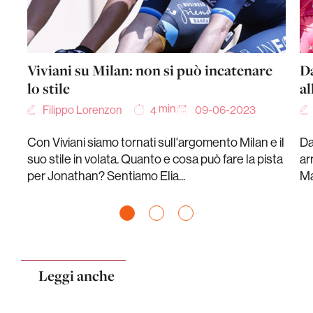
Viviani su Milan: non si può incatenare
Da
lo stile
al
min
Filippo Lorenzon
09-06-2023
4
Con Viviani siamo tornati sull'argomento Milan e il
Da
suo stile in volata. Quanto e cosa può fare la pista
ar
per Jonathan? Sentiamo Elia...
Ma
Leggi anche