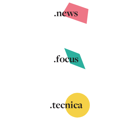
.news
.focus
.tecnica