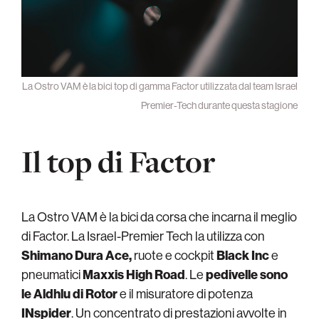
La Ostro VAM è la bici top di gamma Factor utilizzata dal team Israel
Premier-Tech durante questa stagione
Il top di Factor
La Ostro VAM è la bici da corsa che incarna il meglio
di Factor. La Israel-Premier Tech la utilizza con
Shimano Dura Ace,
ruote e cockpit
Black Inc
e
pneumatici
Maxxis High Road
. Le
pedivelle sono
le Aldhlu di Rotor
e il misuratore di potenza
INspider
. Un concentrato di prestazioni avvolte in