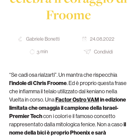
Froome
Gabriele Bonetti
24.08.2022
min
Condividi
3
“Se cadi osa rialzarti”. Un mantra che rispecchia
l’indole di Chris Froome
. Ed è proprio questa frase
che infiamma il telaio utilizzato dal keniano nella
Vuelta in corso. Una
Factor Ostro VAM
in edizione
limitata che omaggia il campione della Israel-
Premier Tech
con i colori e il famoso concetto
rappresentato dalla mitologica fenice. Non a caso
il
nome della bici è proprio
Phoenix e sarà