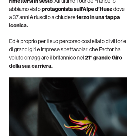
rimettersi in sesto
. All’ultimo Tour de France lo
abbiamo visto
protagonista sull’Alpe d’Huez
dove
a 37 anni è riuscito a chiudere
terzo in una tappa
iconica.
Ed è proprio per il suo percorso costellato di vittorie
di grandi giri e imprese spettacolari che Factor ha
voluto omaggiare il britannico nel
21° grande Giro
della sua carriera.