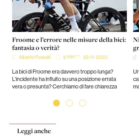
Froome e l’errore nelle misure della bici:
Ni
fantasia o verità?
g
min
Alberto Fossati
22-11-2023
5
La bici di Froome era davvero troppo lunga?
Un
L'incidente ha influito su una posizione errata
ca
vera o presunta? Cerchiamo di fare chiarezza
ma
Leggi anche