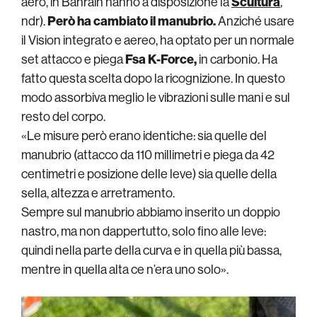
aero, in Bahrain hanno a disposizione la
Scultura
,
ndr).
Però ha cambiato il manubrio.
Anziché usare
il Vision integrato e aereo, ha optato per un normale
set attacco e piega
Fsa K-Force,
in carbonio. Ha
fatto questa scelta dopo la ricognizione. In questo
modo assorbiva meglio le vibrazioni sulle mani e sul
resto del corpo.
«Le misure però erano identiche: sia quelle del
manubrio (attacco da 110 millimetri e piega da 42
centimetri e posizione delle leve) sia quelle della
sella, altezza e arretramento.
Sempre sul manubrio abbiamo inserito un doppio
nastro, ma non dappertutto, solo fino alle leve:
quindi nella parte della curva e in quella più bassa,
mentre in quella alta ce n’era uno solo».