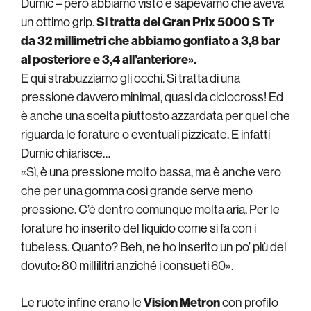
Dumic – però abbiamo visto e sapevamo che aveva
un ottimo grip.
Si tratta del Gran Prix 5000 S Tr
da 32 millimetri che abbiamo gonfiato a 3,8 bar
al posteriore e 3,4 all’anteriore».
E qui strabuzziamo gli occhi. Si tratta di una
pressione davvero minimal, quasi da ciclocross! Ed
è anche una scelta piuttosto azzardata per quel che
riguarda le forature o eventuali pizzicate. E infatti
Dumic chiarisce…
«Sì, è una pressione molto bassa, ma è anche vero
che per una gomma così grande serve meno
pressione. C’è dentro comunque molta aria. Per le
forature ho inserito del liquido come si fa con i
tubeless. Quanto? Beh, ne ho inserito un po’ più del
dovuto: 80 millilitri anziché i consueti 60».
Le ruote infine erano le
Vision Metron
con profilo