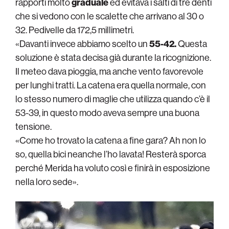
rapporti molto
graduale
ed evitava i salti di tre denti
che si vedono con le scalette che arrivano al 30 o
32. Pedivelle da 172,5 millimetri.
«Davanti invece abbiamo scelto un
55-42.
Questa
soluzione è stata decisa già durante la ricognizione.
Il meteo dava pioggia, ma anche vento favorevole
per lunghi tratti. La catena era quella normale, con
lo stesso numero di maglie che utilizza quando c’è il
53-39, in questo modo aveva sempre una buona
tensione.
«Come ho trovato la catena a fine gara? Ah non lo
so, quella bici neanche l’ho lavata! Resterà sporca
perché Merida ha voluto così e finirà in esposizione
nella loro sede».