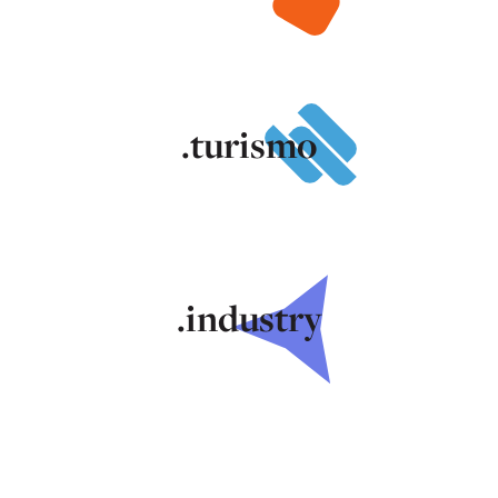
.turismo
.industry