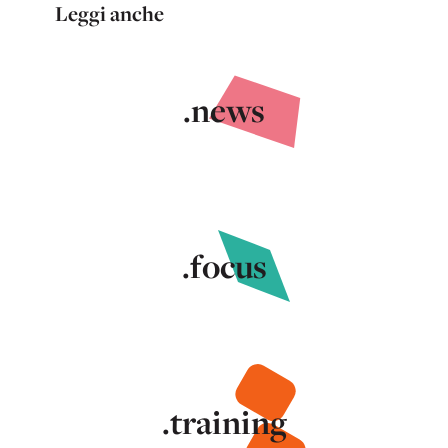
Leggi anche
.news
.focus
.training