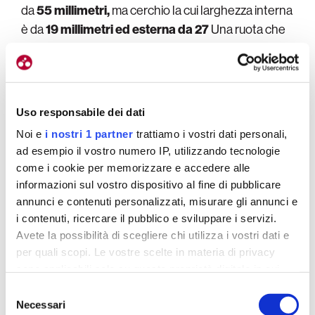
da
55 millimetri,
ma cerchio la cui larghezza interna
è da
19 millimetri ed esterna da 27
Una ruota che
quindi è molto veloce grazie al disegno “a goccia”
del profilo stesso, ma che con la copertura da 32
millimetri e con quella pressione riusciva ad essere
confortevole. E non è un caso che Colbrelli abbia
Uso responsabile dei dati
guidato benissimo, nonostante fosse alla sua prima
Noi e
i nostri 1 partner
trattiamo i vostri dati personali,
Roubaix.
ad esempio il vostro numero IP, utilizzando tecnologie
come i cookie per memorizzare e accedere alle
informazioni sul vostro dispositivo al fine di pubblicare
annunci e contenuti personalizzati, misurare gli annunci e
i contenuti, ricercare il pubblico e sviluppare i servizi.
Avete la possibilità di scegliere chi utilizza i vostri dati e
per quali scopi. Le vostre scelte in materia di privacy
sono applicabili solo su questa proprietà digitale in cui
avete effettuato le vostre scelte. È possibile modificare o
Selezione
revocare il proprio consenso in qualsiasi momento dalla
Necessari
del