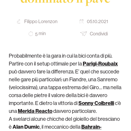
Filippo Lorenzon
05.10.2021
min
Condividi
5
Probabilmente è la gara in cui la bici conta di più.
Partire con il setup ottimale per la
Parigi-Roubaix
può davvero fare la differenza. E’ quel che succede
nelle gare più particolari: un Fiandre, una Sanremo
(velocissima), una tappa estrema del Giro… ma nella
corsa delle pietre il valore della bici è davvero
importante. E dietro la vittoria di
Sonny Colbrelli
c’è
una
Merida Reacto
davvero particolare.
A svelarci alcune chicche del gioiello del bresciano
è
Alan Dumic
, il meccanico della
Bahrain-