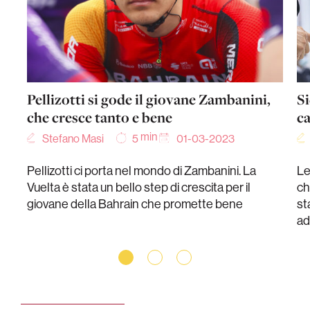
Pellizotti si gode il giovane Zambanini,
Si
che cresce tanto e bene
c
min
Stefano Masi
01-03-2023
5
Pellizotti ci porta nel mondo di Zambanini. La
Le
Vuelta è stata un bello step di crescita per il
ch
giovane della Bahrain che promette bene
st
ad