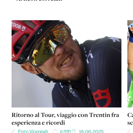
Ritorno al Tour, viaggio con Trentin fra
Ca
esperienza e ricordi
sc
min
Enzo Vicennati
18-06-2025
6