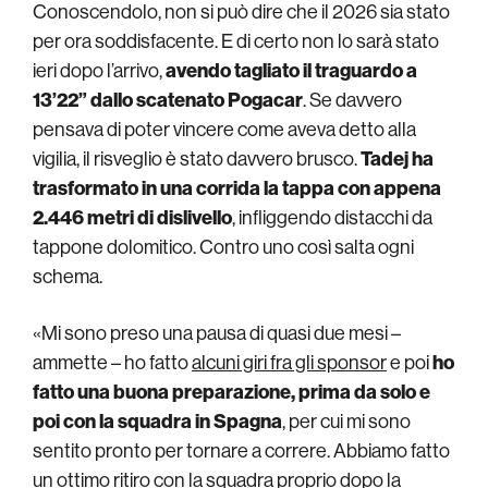
Conoscendolo, non si può dire che il 2026 sia stato
per ora soddisfacente. E di certo non lo sarà stato
ieri dopo l’arrivo,
avendo tagliato il traguardo a
13’22” dallo scatenato Pogacar
. Se davvero
pensava di poter vincere come aveva detto alla
vigilia, il risveglio è stato davvero brusco.
Tadej ha
trasformato in una corrida la tappa con appena
2.446 metri di dislivello
, infliggendo distacchi da
tappone dolomitico. Contro uno così salta ogni
schema.
«Mi sono preso una pausa di quasi due mesi –
ammette – ho fatto
alcuni giri fra gli sponsor
e poi
ho
fatto una buona preparazione, prima da solo e
poi con la squadra in Spagna
, per cui mi sono
sentito pronto per tornare a correre. Abbiamo fatto
un ottimo ritiro con la squadra proprio dopo la