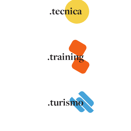
.tecnica
.training
.turismo