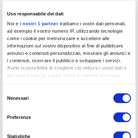
Uso responsabile dei dati
Noi e
i nostri 1 partner
trattiamo i vostri dati personali,
ad esempio il vostro numero IP, utilizzando tecnologie
Ieri, Van der Poel ha provato a tenere Pogacar, che però ha
come i cookie per memorizzare e accedere alle
trasformato in inferno una tappa con 2.446 metri di dislivello
informazioni sul vostro dispositivo al fine di pubblicare
annunci e contenuti personalizzati, misurare gli annunci e
i contenuti, ricercare il pubblico e sviluppare i servizi.
Vittima di Pogacar
Avete la possibilità di scegliere chi utilizza i vostri dati e
per quali scopi. Le vostre scelte in materia di privacy
sono applicabili solo su questa proprietà digitale in cui
avete effettuato le vostre scelte. È possibile modificare o
La posizione di Van der Poel ha iniziato a farsi
Selezione
revocare il proprio consenso in qualsiasi momento dalla
Necessari
scomoda da quando il ciclismo ha spianato i dislivelli
del
Dichiarazione sui cookie o facendo clic sull'icona di
consenso
fra atleti e
Mathieu si è ritrovato con gli uomini di
attivazione della privacy.
classifica e i velocisti nelle classiche cui un
Preferenze
tempo non si sarebbero neppure avvicinati
. Nel
Approfondisci come vengono elaborati i tuoi dati personali
suo caso, avere Philipsen in casa significa dover
e imposta le tue preferenze nella
sezione dettagli
. Puoi
Statistiche