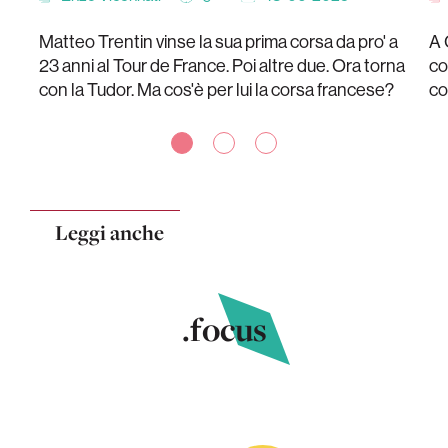
Matteo Trentin vinse la sua prima corsa da pro' a
A 
23 anni al Tour de France. Poi altre due. Ora torna
co
con la Tudor. Ma cos'è per lui la corsa francese?
co
Leggi anche
.focus