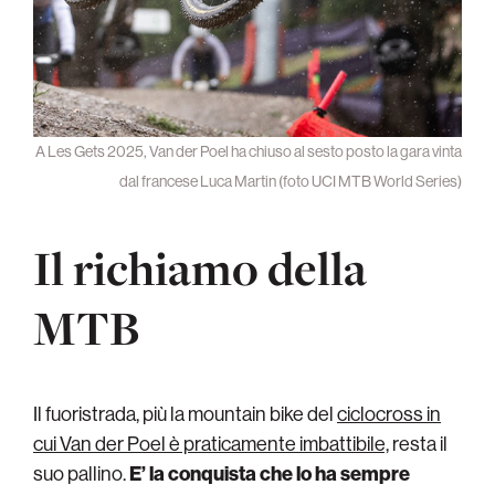
A Les Gets 2025, Van der Poel ha chiuso al sesto posto la gara vinta
dal francese Luca Martin (foto UCI MTB World Series)
Il richiamo della
MTB
Il fuoristrada, più la mountain bike del
ciclocross in
cui Van der Poel è praticamente imbattibile,
resta il
suo pallino.
E’ la conquista che lo ha sempre