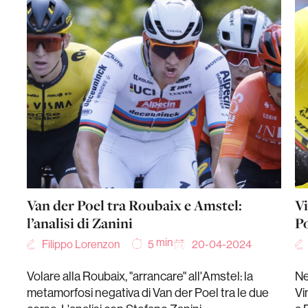
Van der Poel tra Roubaix e Amstel:
Vi
l’analisi di Zanini
Po
min
Filippo Lorenzon
20-04-2024
5
Volare alla Roubaix, "arrancare" all'Amstel: la
Ne
metamorfosi negativa di Van der Poel tra le due
Vi