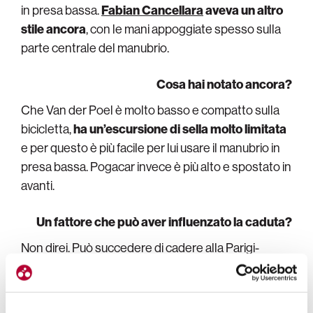
in presa bassa.
Fabian Cancellara
aveva un altro
stile ancora
, con le mani appoggiate spesso sulla
parte centrale del manubrio.
Cosa hai notato ancora?
Che Van der Poel è molto basso e compatto sulla
bicicletta,
ha un’escursione di sella molto limitata
e per questo è più facile per lui usare il manubrio in
presa bassa. Pogacar invece è più alto e spostato in
avanti.
Un fattore che può aver influenzato la caduta?
Non direi. Può succedere di cadere alla Parigi-
Roubaix.
Poi in realtà Pogacar non è caduto, ha
sbagliato una curva e poi è finito a terra
.
Quell’errore lo attribuisco più alla traiettoria