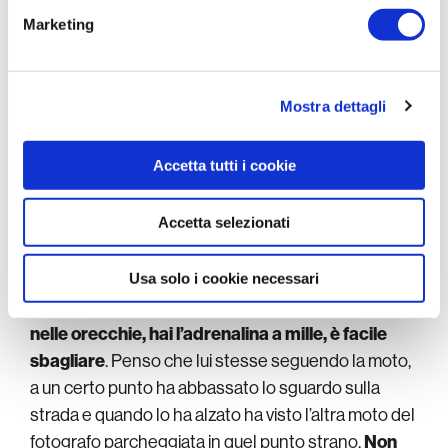
dalla Dichiarazione sui cookie.
Marketing
Utilizziamo i cookie per personalizzare contenuti ed
annunci, per fornire funzionalità dei social media e per
analizzare il nostro traffico. Condividiamo inoltre
Mostra dettagli
informazioni sul modo in cui utilizza il nostro sito con i
L’olandese sul pavè utilizza spesso la presa bassa, al contrario lo
nostri partner che si occupano di analisi dei dati web,
sloveno usa le manopole dei freni
Accetta tutti i cookie
pubblicità e social media, i quali potrebbero combinarle
con altre informazioni che ha fornito loro o che hanno
Dici?
raccolto dal suo utilizzo dei loro servizi.
Accetta selezionati
In quei momenti di gara sei a tutta, inoltre Pogacar
stava spingendo per tentare un allungo.
La
Usa solo i cookie necessari
bicicletta sbatte da tutte le parti, la gente ti urla
nelle orecchie, hai l’adrenalina a mille, è facile
sbagliare
. Penso che lui stesse seguendo la moto,
a un certo punto ha abbassato lo sguardo sulla
strada e quando lo ha alzato ha visto l’altra moto del
fotografo parcheggiata in quel punto strano.
Non