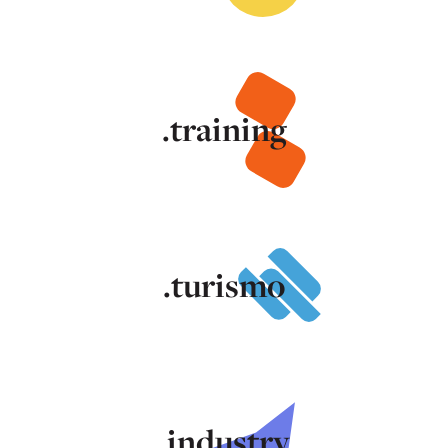
.training
.turismo
.industry