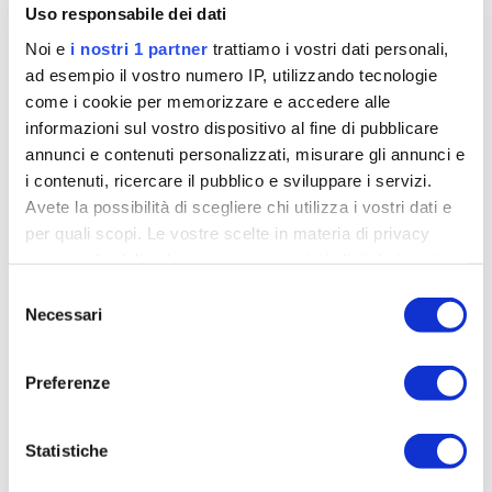
sbagliata a causa della moto davanti.
Uso responsabile dei dati
Noi e
i nostri 1 partner
trattiamo i vostri dati personali,
ad esempio il vostro numero IP, utilizzando tecnologie
come i cookie per memorizzare e accedere alle
informazioni sul vostro dispositivo al fine di pubblicare
annunci e contenuti personalizzati, misurare gli annunci e
i contenuti, ricercare il pubblico e sviluppare i servizi.
Avete la possibilità di scegliere chi utilizza i vostri dati e
per quali scopi. Le vostre scelte in materia di privacy
sono applicabili solo su questa proprietà digitale in cui
avete effettuato le vostre scelte. È possibile modificare o
Selezione
revocare il proprio consenso in qualsiasi momento dalla
Necessari
del
Dichiarazione sui cookie o facendo clic sull'icona di
consenso
attivazione della privacy.
Preferenze
Approfondisci come vengono elaborati i tuoi dati personali
e imposta le tue preferenze nella
sezione dettagli
. Puoi
Statistiche
modificare o ritirare il tuo consenso in qualsiasi momento