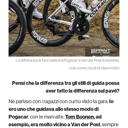
La differenza di fuori sella tra Pogacar e Van der Poel è evidente,
così come i modi di stare in bici
Pensi che la differenza tra gli stili di guida possa
aver fatto la differenza sul pavé?
Ne parlavo con i ragazzi con cui ho visto la gara.
Io
ero uno che guidava allo stesso modo di
Pogacar
, con le mani alte.
Tom Boonen
, ad
esempio, era molto vicino a Van der Poel
, sempre