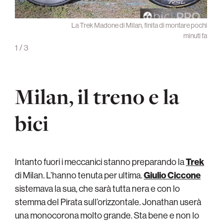
nte un
La Trek Madone di Milan, finita di montare pochi
imetri
minuti fa
1
/
3
Milan, il treno e la
bici
Intanto fuori i meccanici stanno preparando la
Trek
di Milan. L’hanno tenuta per ultima.
Giulio Ciccone
sistemava la sua, che sarà tutta nera e con lo
stemma del Pirata sull’orizzontale. Jonathan userà
una monocorona molto grande. Sta bene e non lo