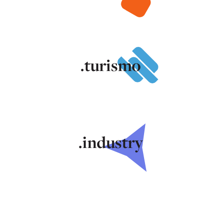
.turismo
.industry