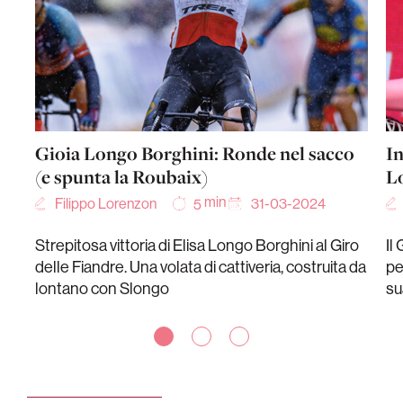
Gioia Longo Borghini: Ronde nel sacco
In
(e spunta la Roubaix)
L
min
Filippo Lorenzon
31-03-2024
5
Strepitosa vittoria di Elisa Longo Borghini al Giro
Il
delle Fiandre. Una volata di cattiveria, costruita da
pe
lontano con Slongo
su