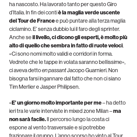
ha nascosto. Ha lavorato tanto per questo Giro
d’Italia. In fin dei conti
è la maglia verde uscente
del Tour de France
e può puntare alla terza maglia
ciclamino. E’ senza dubbio lui il faro degli sprinter.
Anche se
il livello, ci dicono gli esperti, è molto più
alto di quello che sembra in fatto di ruote veloci
.
«Ci sono nomi molto validi e corridori in forma.
Vedrete che le tappe in volata saranno bellissime»,
ci aveva detto
en passant
Jacopo Guarnieri. Non
bisogna farsi ingannare dal fatto che non ci siano
Tim Merlier e Jasper Philipsen.
«
E’ un giorno molto importante per me
– ha detto
ieri tra le varie interviste in mixed zone Milan –
ma
non sarà facile.
Il percorso lungo la costa ci
espone al vento trasversale e si potrebbe
frazionare il gruppo. L’anno scorso ho vinto al Tour,