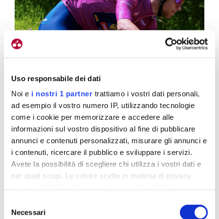
Uso responsabile dei dati
Noi e
i nostri 1 partner
trattiamo i vostri dati personali,
ad esempio il vostro numero IP, utilizzando tecnologie
come i cookie per memorizzare e accedere alle
informazioni sul vostro dispositivo al fine di pubblicare
annunci e contenuti personalizzati, misurare gli annunci e
i contenuti, ricercare il pubblico e sviluppare i servizi.
Avete la possibilità di scegliere chi utilizza i vostri dati e
per quali scopi. Le vostre scelte in materia di privacy
sono applicabili solo su questa proprietà digitale in cui
avete effettuato le vostre scelte. È possibile modificare o
Selezione
revocare il proprio consenso in qualsiasi momento dalla
Necessari
del