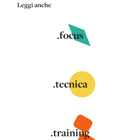
Leggi anche
.focus
.tecnica
.training