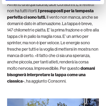
Almeno una quindicina, dice Consonni. E in effetti
non ha tutti i torti.
I presupposti per la tempesta
perfetta ci sono tutti.
Il vento non manca, anche se
domani è dato in attenuazione. La tappa è breve,
147 chilometri e piatta. E’ la prima frazione e oltre alla
tappa c’è in palio la maglia rosa. E’ un arrivo per
sprinter, ma non è iper veloce. Le energie sono
fresche per tutti e la voglia di mettersi in mostra non
manca di certo. «Il fatto che ci sia una speranza,
anche piccola, per tanti atleti, renderà la corsa
molto nervosa. Imprevedibile. Per questo
domani
bisognerà interpretare la tappa come una
classica
», ha aggiunto Consonni.