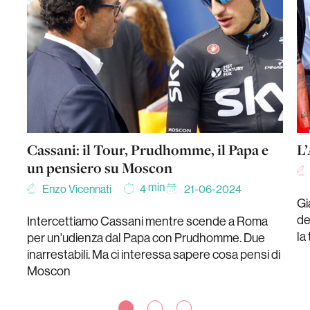
Cassani: il Tour, Prudhomme, il Papa e
L’
un pensiero su Moscon
min
Enzo Vicennati
21-06-2024
4
Gi
de
Intercettiamo Cassani mentre scende a Roma
la
per un'udienza dal Papa con Prudhomme. Due
inarrestabili. Ma ci interessa sapere cosa pensi di
Moscon