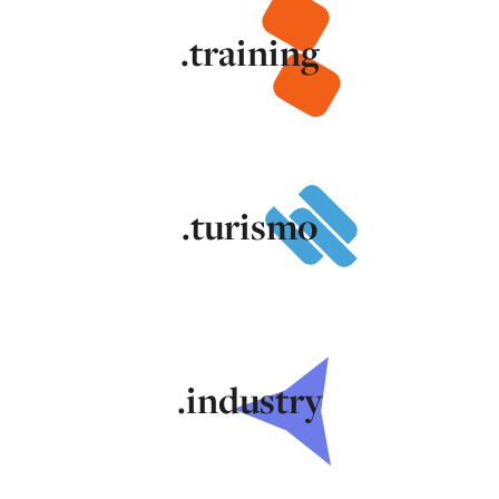
.training
.turismo
.industry