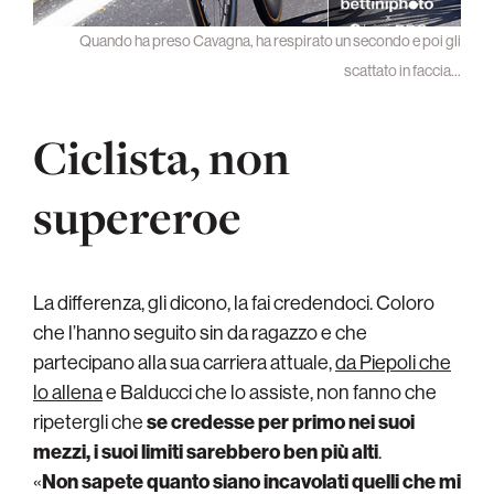
Quando ha preso Cavagna, ha respirato un secondo e poi gli
scattato in faccia…
Ciclista, non
supereroe
La differenza, gli dicono, la fai credendoci. Coloro
che l’hanno seguito sin da ragazzo e che
partecipano alla sua carriera attuale,
da Piepoli che
lo allena
e Balducci che lo assiste, non fanno che
ripetergli che
se credesse per primo nei suoi
mezzi, i suoi limiti sarebbero ben più alti
.
«
Non sapete quanto siano incavolati quelli che mi