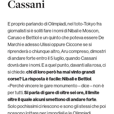
Cassani
E proprio parlando di Olimpiadi, nel toto-Tokyo fra
giornalisti si è soliti fare i nomi di Nibali e Moscon,
Caruso e Bettiol e un quinto che poteva essere De
Marchi e adesso Ulissi oppure Ciccone se si
riprenderà o chiunque altro, Aru compreso, dimostri
di andare forte entro il 5 luglio, quando Cassani
dovrà dare i nomi. E a quel punto, davanti alla rosa, ci
si chiede:
chi di loro però ha mai vinto grandi
corse? La risposta è facile: Nibali e Bettiol
.
«Perché vincere le gare monumento – dice – non è
per tutti.
Si parla di gare di oltre sei ore, il limite
oltre il quale alcuni smettono di andare forte
.
Solo pochissimi ci riescono e sono gli stessi che poi
possono lottare per i mondiali e le Olimpiadi,