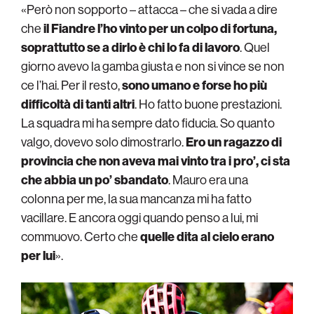
«Però non sopporto – attacca – che si vada a dire
che
il Fiandre l’ho vinto per un colpo di fortuna,
soprattutto se a dirlo è chi lo fa di lavoro
. Quel
giorno avevo la gamba giusta e non si vince se non
ce l’hai. Per il resto,
sono umano e forse ho più
difficoltà di tanti altri
. Ho fatto buone prestazioni.
La squadra mi ha sempre dato fiducia. So quanto
valgo, dovevo solo dimostrarlo.
Ero un ragazzo di
provincia che non aveva mai vinto tra i pro’, ci sta
che abbia un po’ sbandato
. Mauro era una
colonna per me, la sua mancanza mi ha fatto
vacillare. E ancora oggi quando penso a lui, mi
commuovo. Certo che
quelle dita al cielo erano
per lui
».