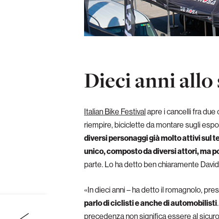
Dieci anni all
Italian Bike Festival
apre i cancelli fra due
riempire, biciclette da montare sugli espos
diversi personaggi già molto attivi sul t
unico, composto da diversi attori, ma p
parte. Lo ha detto ben chiaramente David
«In dieci anni – ha detto il romagnolo, pre
parlo di ciclisti e anche di automobilisti
precedenza non significa essere al sicuro