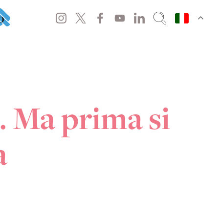
o
o. Ma prima si
a