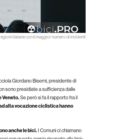
 regioni italiane con il maggior numero di incidenti
occiola Giordano Biserni, presidente di
on sono presidiate a sufficienza dalle
e Veneto.
Se però si fa il rapporto fra il
 ad alta vocazione ciclistica hanno
ono anche le bici.
I Comuni ci chiamano
paesi con queste corsie riservate alle bici».