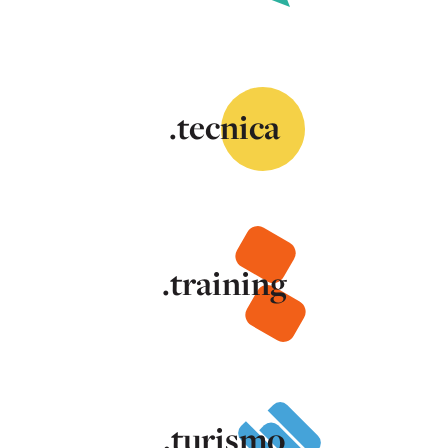
.tecnica
.training
.turismo