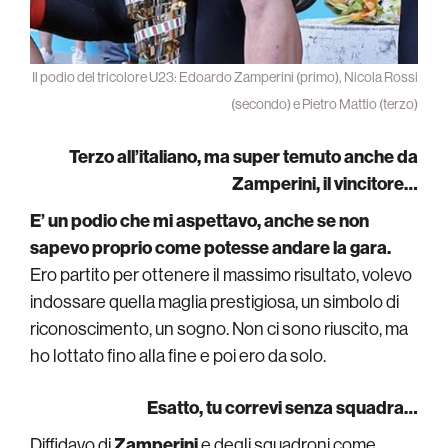
Il podio del tricolore U23: Edoardo Zamperini (primo), Nicola Rossi
(secondo) e Pietro Mattio (terzo)
Terzo all’italiano, ma super temuto anche da
Zamperini, il vincitore…
E’ un podio che mi aspettavo, anche se non
sapevo proprio come potesse andare la gara.
Ero partito per ottenere il massimo risultato, volevo
indossare quella maglia prestigiosa, un simbolo di
riconoscimento, un sogno. Non ci sono riuscito, ma
ho lottato fino alla fine e poi ero da solo.
Esatto, tu correvi senza squadra…
Diffidavo di
Zamperini
e degli squadroni come