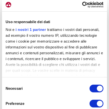
Direi di sì, perché alla fine i tecnici sono gli stessi
che lavorano con i pro’.
Abbiamo gli stessi
preparatori, gli stessi massaggiatori, meccanici,
Uso responsabile dei dati
direttori sportivi… siamo una squadra unica
e
Noi e
i nostri 1 partner
trattiamo i vostri dati personali,
sovente corriamo insieme. Io quest’anno ho fatto
ad esempio il vostro numero IP, utilizzando tecnologie
due corse con loro.
come i cookie per memorizzare e accedere alle
informazioni sul vostro dispositivo al fine di pubblicare
Vuoi ricordarci quali?
annunci e contenuti personalizzati, misurare gli annunci e
i contenuti, ricercare il pubblico e sviluppare i servizi.
Due corse al Nord: una in Olanda a marzo e una a
Avete la possibilità di scegliere chi utilizza i vostri dati e
giugno in Belgio.
per quali scopi. Le vostre scelte in materia di privacy
sono applicabili solo su questa proprietà digitale in cui
E invece come sta andando la tua stagione?
avete effettuato le vostre scelte. È possibile modificare o
Selezione
Come la giudichi sin qui?
revocare il proprio consenso in qualsiasi momento dalla
Necessari
del
Dichiarazione sui cookie o facendo clic sull'icona di
consenso
Direi che il bilancio è più che positivo.
Come
attivazione della privacy.
squadra abbiamo vinto in Croazia all’inizio dell’anno
Preferenze