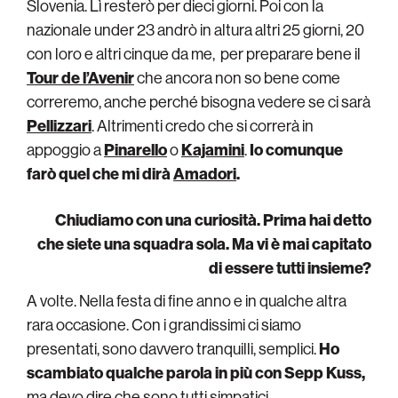
Slovenia. Lì resterò per dieci giorni. Poi con la
nazionale under 23 andrò in altura altri 25 giorni, 20
con loro e altri cinque da me, per preparare bene il
Tour de l’Avenir
che ancora non so bene come
correremo, anche perché bisogna vedere se ci sarà
Pellizzari
. Altrimenti credo che si correrà in
appoggio a
Pinarello
o
Kajamini
.
Io comunque
farò quel che mi dirà
Amadori
.
Chiudiamo con una curiosità. Prima hai detto
che siete una squadra sola. Ma vi è mai capitato
di essere tutti insieme?
A volte. Nella festa di fine anno e in qualche altra
rara occasione. Con i grandissimi ci siamo
presentati, sono davvero tranquilli, semplici.
Ho
scambiato qualche parola in più con Sepp Kuss,
ma devo dire che sono tutti simpatici.