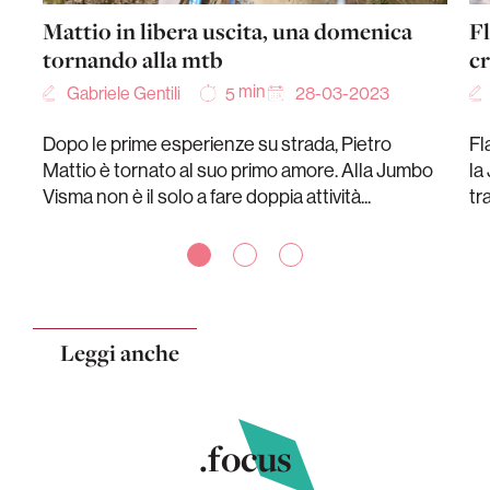
Mattio in libera uscita, una domenica
Fl
tornando alla mtb
cr
min
Gabriele Gentili
28-03-2023
5
Dopo le prime esperienze su strada, Pietro
Fl
Mattio è tornato al suo primo amore. Alla Jumbo
la
Visma non è il solo a fare doppia attività...
tr
Leggi anche
.focus