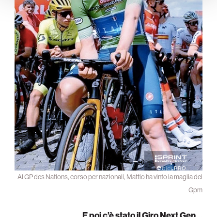
Al GP des Nations, corso per nazionali, Mattio ha vinto la maglia dei
Gpm
E poi c’è stato il
Giro Next Gen
…