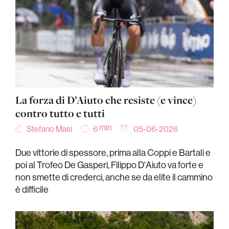
La forza di D’Aiuto che resiste (e vince)
contro tutto e tutti
min
Stefano Masi
05-06-2026
6
Due vittorie di spessore, prima alla Coppi e Bartali e
poi al Trofeo De Gasperi, Filippo D'Aiuto va forte e
non smette di crederci, anche se da elite il cammino
è difficile