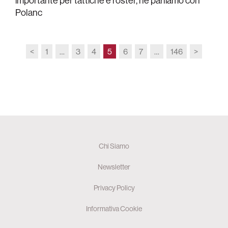
importante per tattiche e roster, ne parliamo con
Polanc
<
1
…
3
4
5
6
7
…
146
>
Chi Siamo
Newsletter
Privacy Policy
Informativa Cookie