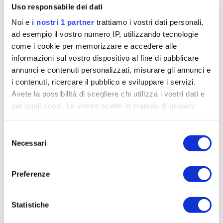
Uso responsabile dei dati
Noi e
i nostri 1 partner
trattiamo i vostri dati personali,
ad esempio il vostro numero IP, utilizzando tecnologie
come i cookie per memorizzare e accedere alle
informazioni sul vostro dispositivo al fine di pubblicare
annunci e contenuti personalizzati, misurare gli annunci e
i contenuti, ricercare il pubblico e sviluppare i servizi.
Avete la possibilità di scegliere chi utilizza i vostri dati e
per quali scopi. Le vostre scelte in materia di privacy
sono applicabili solo su questa proprietà digitale in cui
avete effettuato le vostre scelte. È possibile modificare o
Selezione
Biesse-Carrera e il Giro Next Gen: a caccia
revocare il proprio consenso in qualsiasi momento dalla
Necessari
del
di tappe ed esperienza
Dichiarazione sui cookie o facendo clic sull'icona di
consenso
attivazione della privacy.
min
Stefano Masi
09-06-2026
4
Preferenze
Approfondisci come vengono elaborati i tuoi dati personali
Marco Milesi ci presenta la formazione della
e imposta le tue preferenze nella
sezione dettagli
. Puoi
Biesse-Carrera per il Giro Next Gen: obiettivo
Statistiche
modificare o ritirare il tuo consenso in qualsiasi momento
tappe, tra infortuni e dubbi dell'ultimo momento