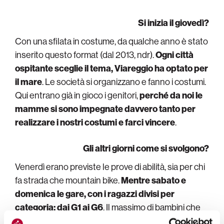
Si inizia il giovedì?
Con una sfilata in costume, da qualche anno è stato
inserito questo format (dal 2013, ndr).
Ogni città
ospitante sceglie il tema, Viareggio ha optato per
il mare
. Le società si organizzano e fanno i costumi.
Qui entrano già in gioco i genitori,
perché da noi le
mamme si sono impegnate davvero tanto per
realizzare i nostri costumi e farci vincere
.
Gli altri giorni come si svolgono?
Venerdì erano previste le prove di abilità, sia per chi
fa strada che mountain bike.
Mentre sabato e
domenica le gare, con i ragazzi divisi per
categoria: dai G1 ai G6
. Il massimo di bambini che
può correre è di 43, quindi venivano divisi in batterie