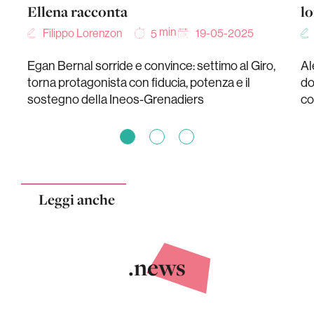
Ellena racconta
lo
min
Filippo Lorenzon
19-05-2025
5
Egan Bernal sorride e convince: settimo al Giro,
Al
torna protagonista con fiducia, potenza e il
do
sostegno della Ineos-Grenadiers
co
Leggi anche
.news