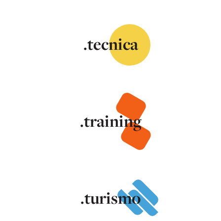
.tecnica
.training
.turismo