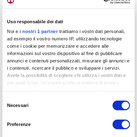
e ognuno correva la sua.
Ogni bambino riceve 5
punti per la sola partecipazione
, poi ogni vittoria
Uso responsabile dei dati
sono altri 50 punti.
Noi e
i nostri 1 partner
trattiamo i vostri dati personali,
ad esempio il vostro numero IP, utilizzando tecnologie
come i cookie per memorizzare e accedere alle
informazioni sul vostro dispositivo al fine di pubblicare
annunci e contenuti personalizzati, misurare gli annunci e
i contenuti, ricercare il pubblico e sviluppare i servizi.
Avete la possibilità di scegliere chi utilizza i vostri dati e
per quali scopi. Le vostre scelte in materia di privacy
sono applicabili solo su questa proprietà digitale in cui
avete effettuato le vostre scelte. È possibile modificare o
Selezione
revocare il proprio consenso in qualsiasi momento dalla
Necessari
del
Dichiarazione sui cookie o facendo clic sull'icona di
consenso
attivazione della privacy.
Preferenze
Approfondisci come vengono elaborati i tuoi dati personali