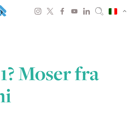
o
1? Moser fra
ni