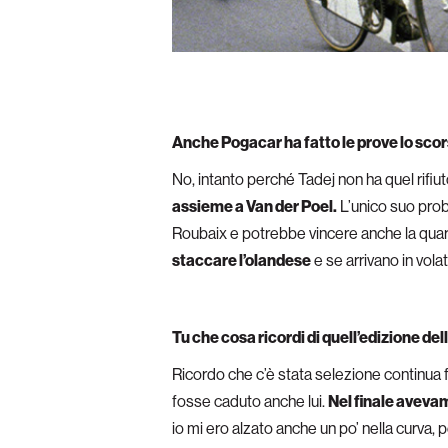
Anche Pogacar ha fatto le prove lo scor
No, intanto perché Tadej non ha quel rifiut
assieme a Van der Poel.
L’unico suo probl
Roubaix e potrebbe vincere anche la quart
staccare l’olandese
e se arrivano in vola
Tu che cosa ricordi di quell’edizione del
Ricordo che c’è stata selezione continua f
fosse caduto anche lui.
Nel finale avevam
io mi ero alzato anche un po’ nella curva, p