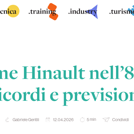
ecnica
.training
.industry
.turism
e Hinault nell’8
icordi e previsio
min
Gabriele Gentili
12.04.2026
Condividi
5