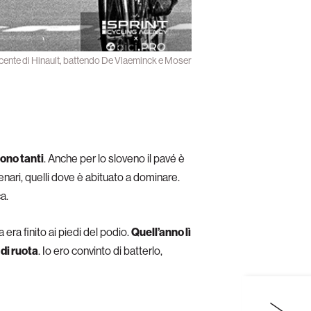
vincente di Hinault, battendo De Vlaeminck e Moser
sono tanti
. Anche per lo sloveno il pavé è
nari, quelli dove è abituato a dominare.
a.
era finito ai piedi del podio.
Quell’anno lì
 di ruota
. Io ero convinto di batterlo,