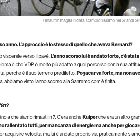
Hinault in maglia iridata. Campionissimo nei Grandi Gir
so anno. L’approccio è lo stesso di quello che aveva Bernard?
o viscerale verso il pavé.
L’anno scorso lui è andato forte, c’è stat
ema è che VDP è molto più adatto a quel percorso per la sua attitudi
a, perché è il suo terreno prediletto.
Pogacar va forte, ma non avendo
ta, abbiamo visto l’anno scorso alla Sanremo com’è finita.
l’81?
ino a che siamo rimasti in 7. C’era anche
Kuiper
che era un altro gra
o rallentato tutti, per mancanza di energie ma anche per giocarc
er acquisire velocità, ma lui è andato proprio via, praticamente siamo a