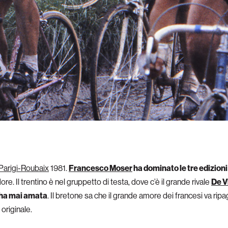
Parigi-Roubaix
1981.
Francesco Moser
ha dominato le tre edizion
re. Il trentino è nel gruppetto di testa, dove c’è il grande rivale
De V
l’ha mai amata
. Il bretone sa che il grande amore dei francesi va ripag
originale.