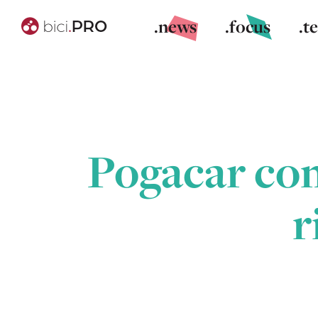
.news
.focus
.t
Pogacar com
r