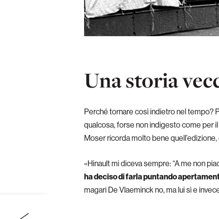
Una storia vec
Perché tornare così indietro nel tempo?
qualcosa, forse non indigesto come per il 
Moser ricorda molto bene quell’edizione, 
«Hinault mi diceva sempre: “A me non piace,
ha deciso di farla puntando apertamente a
magari De Vlaeminck no, ma lui sì e invece 