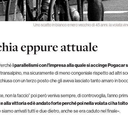
Uno scatto in bianco e nero vecchio di 45 anni: la volata 
chia eppure attuale
 Perché
i parallelismi con l’impresa alla quale si accinge Pogacar 
transalpino, ma sicuramente di meno congeniale rispetto ad altri sce
chiusa con un terzo posto che gli aveva lasciato tanto amaro in bocc
 non la faccio” poi però veniva sempre, di controvoglia, l’anno prima 
lla vittoria ed è andato forte perché poi nella volata ci ha tolto
siamo arrivati tutti e due dietro, anche se era caduto nel finale».