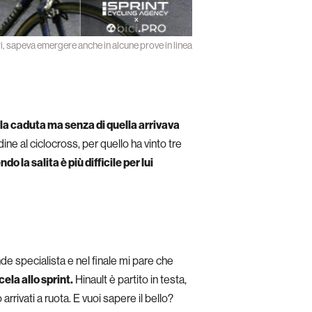
i, sapeva emergere anche in alcune prove in linea
a la caduta ma senza di quella arrivava
ne al ciclocross, per quello ha vinto tre
 la salita è più difficile per lui
nde specialista e nel finale mi pare che
ela allo sprint.
Hinault è partito in testa,
rrivati a ruota. E vuoi sapere il bello?