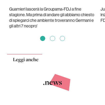
Guarnieri lascerà la Groupama-FDJ a fine
Ju
stagione. Ma prima di andare gli abbiamo chiesto
in
di spiegarci che ambiente troveranno Germani e
FD
gli altri 7 neopro'
Leggi anche
.news