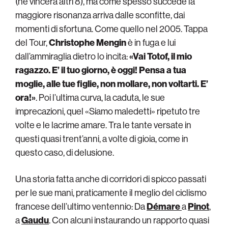
(ne vincerà altri 8), ma come spesso succede la
maggiore risonanza arriva dalle sconfitte, dai
momenti di sfortuna. Come quello nel 2005. Tappa
del Tour,
Christophe Mengin
è in fuga e lui
dall’ammiraglia dietro lo incita:
«Vai Totof, il mio
ragazzo. E’ il tuo giorno, è oggi! Pensa a tua
moglie, alle tue figlie, non mollare, non voltarti. E’
ora!»
. Poi l’ultima curva, la caduta, le sue
imprecazioni, quel «Siamo maledetti» ripetuto tre
volte e le lacrime amare. Tra le tante versate in
questi quasi trent’anni, a volte di gioia, come in
questo caso, di delusione.
Una storia fatta anche di corridori di spicco passati
per le sue mani, praticamente il meglio del ciclismo
francese dell’ultimo ventennio: Da
Démare
a
Pinot
,
a
Gaudu
. Con alcuni instaurando un rapporto quasi