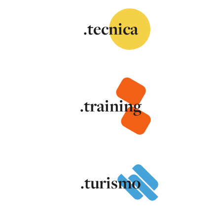
.tecnica
.training
.turismo