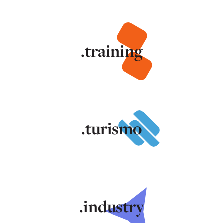
.training
.turismo
.industry