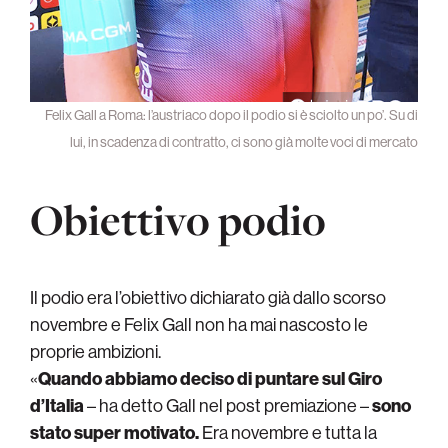
Felix Gall a Roma: l’austriaco dopo il podio si è sciolto un po’. Su di
lui, in scadenza di contratto, ci sono già molte voci di mercato
Obiettivo podio
Il podio era l’obiettivo dichiarato già dallo scorso
novembre e Felix Gall non ha mai nascosto le
proprie ambizioni.
«
Quando abbiamo deciso di puntare sul Giro
d’Italia
– ha detto Gall nel post premiazione –
sono
stato super motivato.
Era novembre e tutta la