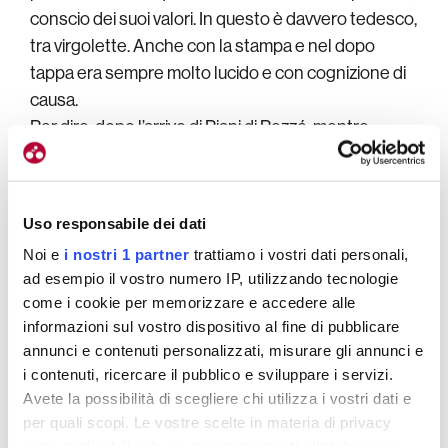
conscio dei suoi valori. In questo è davvero tedesco,
tra virgolette. Anche con la stampa e nel dopo
tappa era sempre molto lucido e con cognizione di
causa.
Per dire: dopo l’arrivo di Piani di Pezzé, mentre
recuperava sull’ormai celebre seggiolina, un
massaggiatore gli spiegava dove fossero i bus
(posizionati 9 chilometri più a valle). Lui gli
Uso responsabile dei dati
rispondeva che non c’era bisogno che gli dicesse
Noi e
i nostri 1 partner
trattiamo i vostri dati personali,
nulla perché aveva già pronto il file GPX per
ad esempio il vostro numero IP, utilizzando tecnologie
raggiungerli.
come i cookie per memorizzare e accedere alle
informazioni sul vostro dispositivo al fine di pubblicare
E così tappa dopo tappa la sua fiducia è cresciuta.
annunci e contenuti personalizzati, misurare gli annunci e
Anche la squadra ha acquisito sicurezza. «Siamo
i contenuti, ricercare il pubblico e sviluppare i servizi.
migliorati nel corso del Giro anche con la squadra.
Avete la possibilità di scegliere chi utilizza i vostri dati e
Abbiamo trovato sempre maggiore convinzione nel
per quali scopi. Le vostre scelte in materia di privacy
sono applicabili solo su questa proprietà digitale in cui