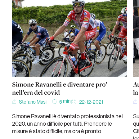
Simone Ravanelli e diventare pro’
Au
nell’era del covid
la
min
Stefano Masi
22-12-2021
5
Simone Ravanelli è diventato professionista nel
Su
2020, un anno difficile per tutti. Prendere le
qu
misure è stato difficile, ma ora è pronto
Ci
lo