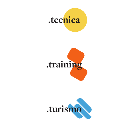
.tecnica
.training
.turismo