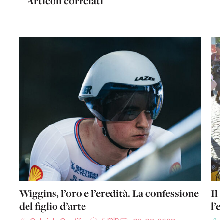
Articoli correlati
Wiggins, l’oro e l’eredità. La confessione
I
del figlio d’arte
l’
min