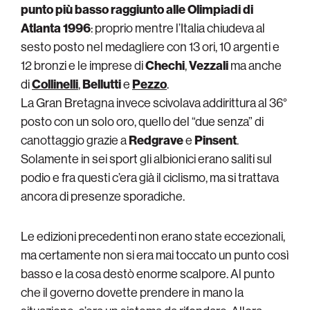
punto più basso raggiunto alle Olimpiadi di
Atlanta 1996
: proprio mentre l’Italia chiudeva al
sesto posto nel medagliere con 13 ori, 10 argenti e
12 bronzi e le imprese di
Chechi
,
Vezzali
ma anche
di
Collinelli
,
Bellutti
e
Pezzo
.
La Gran Bretagna invece scivolava addirittura al 36°
posto con un solo oro, quello del “due senza” di
canottaggio grazie a
Redgrave
e
Pinsent
.
Solamente in sei sport gli albionici erano saliti sul
podio e fra questi c’era già il ciclismo, ma si trattava
ancora di presenze sporadiche.
Le edizioni precedenti non erano state eccezionali,
ma certamente non si era mai toccato un punto così
basso e la cosa destò enorme scalpore. Al punto
che il governo dovette prendere in mano la