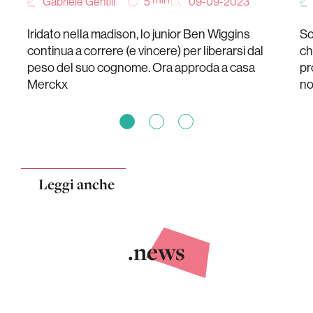
Gabriele Gentili
09-09-2023
5
Iridato nella madison, lo junior Ben Wiggins
So
continua a correre (e vincere) per liberarsi dal
ch
peso del suo cognome. Ora approda a casa
pr
Merckx
n
Leggi anche
.news