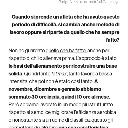
Parigi-Nizza e ora andrà al Catalunya
Quando si prende un atleta che ha avuto questo
periodo di difficoltà, si cambia anche metodo di
lavoro oppure si riparte da quello che ha sempre
fatto?
Non ho guardato
quello che ha fatto
, anche per
rispetto di chi lo allenava prima. L’approccio è stato
le basi dell’allenamento
per ricostruire una base
solida
. Quindi tanto
fat max
, tanto lavoro a bassa
intensità, che poi non è stato così tanto.
A
novembre, dicembre e gennaio abbiamo
sommato 30 ore in più, quindi 10 ore al mese
.
Però abbiamo lavorato in un modo più strutturato
rispetto al semplice migliorare l’efficienza aerobica
e nonostante sia un uomo di classifica, questo gli
permetterà di utilizzare
una sua caratteristica