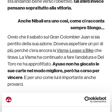
sta andando bene verso l’obiettivo.
Gli atleti invece
pensano soprattutto alla vittoria.
Anche Nibali era uno così, come ci racconta
sempre Slongo…
Ovvio che il sabato sul Gran Colombier Juan si sia
pentito della sua azione. Doveva aspettare un po’ di
più, perché c’era ancora la
Visma-Lease a Bike
che
tirava.
La Visma ha continuato a fare l’andatura e Del
Toro ne ha approfittato.
Ayuso non ha giocato le
sue carte nel modo migliore, però ha corso per
vincere
. E per uno come lui è importante anche
provarci.
L’ambizione non gli manca, così come è palese
che rispetto ad altri abbia avuto più problemi,
come dicevamo all’inizio…