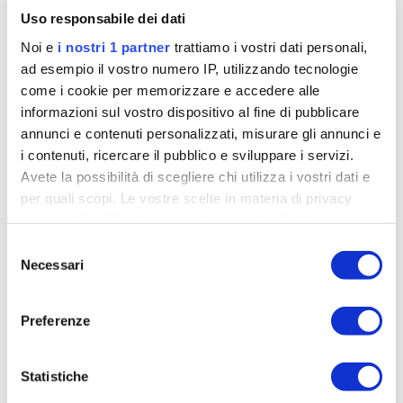
Uso responsabile dei dati
Esatto.
E poi il nostro processo di crescita non
Noi e
i nostri 1 partner
trattiamo i vostri dati personali,
finisce certo con il Rhone-Alpes.
Anche se
ad esempio il vostro numero IP, utilizzando tecnologie
tatticamente ha sprecato qualcosa, non bisognava
come i cookie per memorizzare e accedere alle
fare il discorso di salvare energie e fare il minimo
informazioni sul vostro dispositivo al fine di pubblicare
indispensabile per ottenere il miglior risultato. Si
annunci e contenuti personalizzati, misurare gli annunci e
trattava pur sempre di una corsa di preparazione al
i contenuti, ricercare il pubblico e sviluppare i servizi.
Tour.
Avete la possibilità di scegliere chi utilizza i vostri dati e
per quali scopi. Le vostre scelte in materia di privacy
sono applicabili solo su questa proprietà digitale in cui
avete effettuato le vostre scelte. È possibile modificare o
Selezione
revocare il proprio consenso in qualsiasi momento dalla
Necessari
del
Dichiarazione sui cookie o facendo clic sull'icona di
consenso
attivazione della privacy.
Preferenze
Approfondisci come vengono elaborati i tuoi dati personali
e imposta le tue preferenze nella
sezione dettagli
. Puoi
Statistiche
modificare o ritirare il tuo consenso in qualsiasi momento