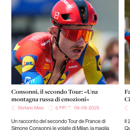
Consonni, il secondo Tour: «Una
Fa
montagna russa di emozioni»
Ci
min
Stefano Masi
06-08-2025
5
Un racconto del secondo Tour de France di
Il
Simone Consonni: le volate di Milan, la maglia
Qu