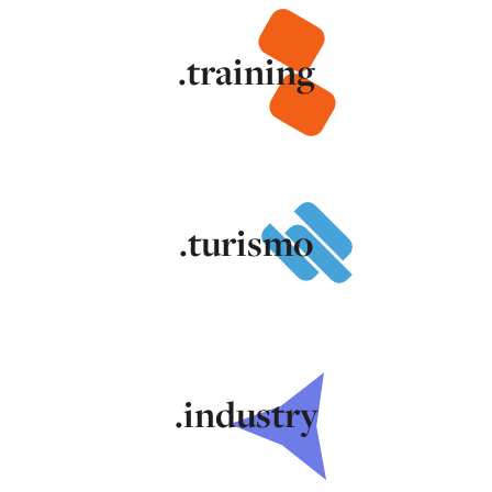
.training
.turismo
.industry