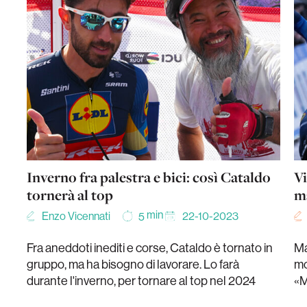
Inverno fra palestra e bici: così Cataldo
Vi
tornerà al top
ma
min
Enzo Vicennati
22-10-2023
5
Fra aneddoti inediti e corse, Cataldo è tornato in
Ma
gruppo, ma ha bisogno di lavorare. Lo farà
mo
durante l'inverno, per tornare al top nel 2024
«M