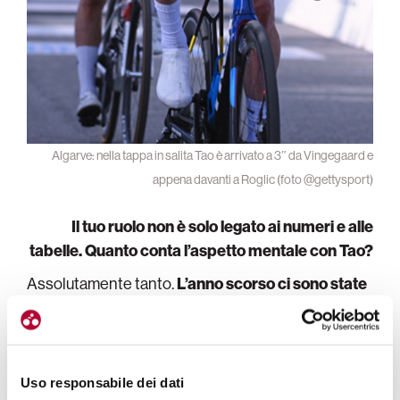
Algarve: nella tappa in salita Tao è arrivato a 3″ da Vingegaard e
appena davanti a Roglic (foto @gettysport)
Il tuo ruolo non è solo legato ai numeri e alle
tabelle. Quanto conta l’aspetto mentale con Tao?
Assolutamente tanto.
L’anno scorso ci sono state
delle discussioni con lui. Noi cercavamo di fargli
capire che ci voleva tempo, ma lui voleva subito il
risultato.
Noi ovviamente vogliamo che ottenga
risultati, ma sappiamo anche che i processi di
Uso responsabile dei dati