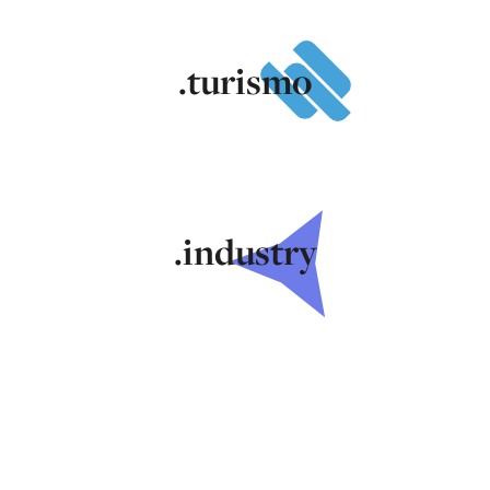
.turismo
.industry