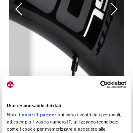
gliora
Il profilo da 60 mm delle ruote Metron è pensato per i
azioni
velocisti
1
/
3
Uso responsabile dei dati
Noi e
i nostri 1 partner
trattiamo i vostri dati personali,
ad esempio il vostro numero IP, utilizzando tecnologie
Polivalenti
come i cookie per memorizzare e accedere alle