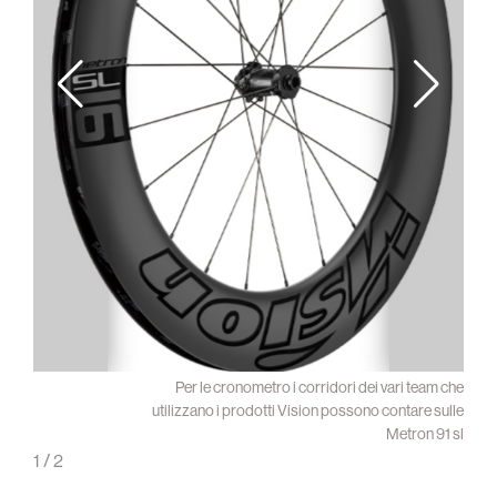
Metron
Per le cronometro i corridori dei vari team che
TFW
utilizzano i prodotti Vision possono contare sulle
Metron 91 sl
1
/
2