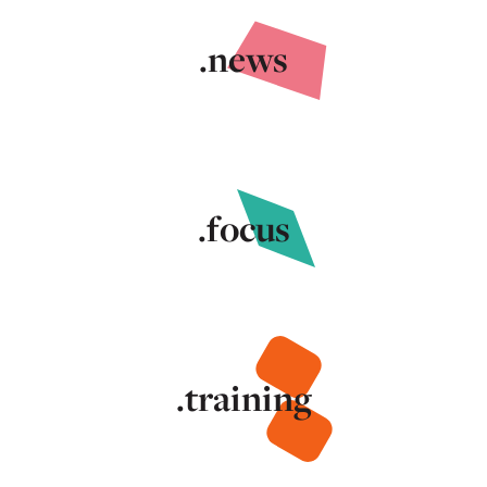
.news
.focus
.training