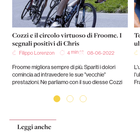
Cozzi e il circolo virtuoso di Froome. I
To
segnali positivi di Chris
ul
min
Filippo Lorenzon
08-06-2022
4
Froome migliora sempre di più. Spariti i dolori
L'
comincia ad intravedere le sue "vecchie"
l'
prestazioni. Ne parliamo con il suo diesse Cozzi
Fr
Leggi anche