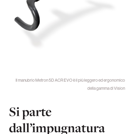
Il manubrio Metron 5D ACR EVO è il più leggero ed ergonomico
della gamma di Vision
Si parte
dall’impugnatura